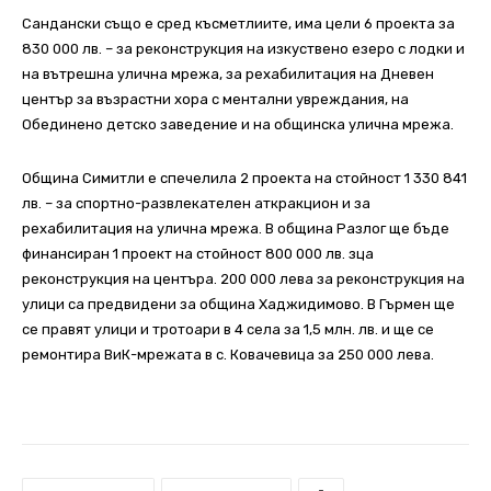
Сандански също е сред късметлиите, има цели 6 проекта за
830 000 лв. – за реконструкция на изкуствено езеро с лодки и
на вътрешна улична мрежа, за рехабилитация на Дневен
център за възрастни хора с ментални увреждания, на
Обединено детско заведение и на общинска улична мрежа.
Община Симитли е спечелила 2 проекта на стойност 1 330 841
лв. – за спортно-развлекателен аткракцион и за
рехабилитация на улична мрежа. В община Разлог ще бъде
финансиран 1 проект на стойност 800 000 лв. зца
реконструкция на центъра. 200 000 лева за реконструкция на
улици са предвидени за община Хаджидимово. В Гърмен ще
се правят улици и тротоари в 4 села за 1,5 млн. лв. и ще се
ремонтира ВиК-мрежата в с. Ковачевица за 250 000 лева.