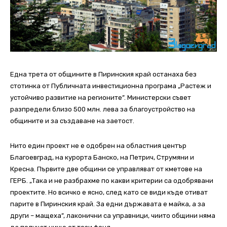
Една трета от общините в Пиринския край останаха без
стотинка от Публичната инвестиционна програма „Растеж и
устойчиво развитие на регионите”. Министерски съвет
разпредели близо 500 млн. лева за благоустройство на
общините и за създаване на заетост.
Нито един проект не е одобрен на областния център
Благоевград, на курорта Банско, на Петрич, Струмяни и
Кресна. Първите две общини се управляват от кметове на
ГЕРБ. „Така и не разбрахме по какви критерии са одобрявани
проектите. Но всичко е ясно, след като се види къде отиват
парите в Пиринския край. За едни държавата е майка, а за
други – мащеха”, лаконични са управници, чиито общини няма