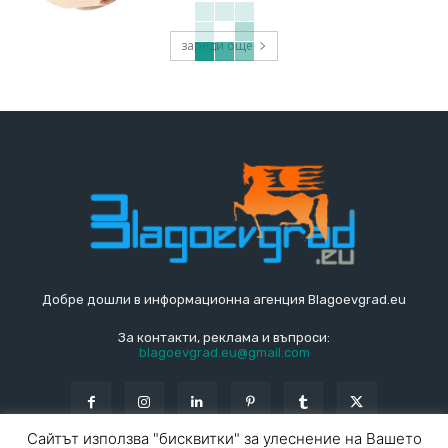
зареди още
Сайтът използва "бисквитки" за улеснение на Вашето