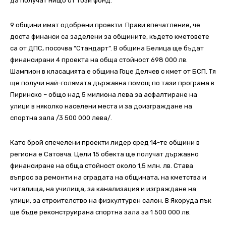
да получат нищо от този фонд.
9 общини имат одобрени проекти. Прави впечатление, че
доста финанси са заделени за общините, където кметовете
са от ДПС, посочва “Стандарт”. В община Белица ще бъдат
финансирани 4 проекта на обща стойност 698 000 лв.
Шампион в класацията е община Гоце Делчев с кмет от БСП. Тя
ще получи най-голямата държавна помощ по тази програма в
Пиринско – общо над 5 милиона лева за асфалтиране на
улици в няколко населени места и за доизграждане на
спортна зала /3 500 000 лева/.
Като брой спечелени проекти лидер сред 14-те общини в
региона е Сатовча. Цели 15 обекта ще получат държавно
финансиране на обща стойност около 1,5 млн. лв. Става
въпрос за ремонти на сградата на общината, на кметства и
читалища, на училища, за канализация и изграждане на
улици, за строителство на физкултурен салон. В Якоруда пък
ще бъде реконструирана спортна зала за 1 500 000 лв.