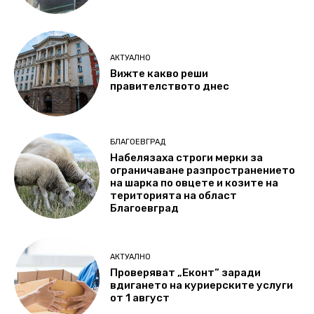
АКТУАЛНО
Вижте какво реши
правителството днес
БЛАГОЕВГРАД
Набелязаха строги мерки за
ограничаване разпространението
на шарка по овцете и козите на
територията на област
Благоевград
АКТУАЛНО
Проверяват „Еконт“ заради
вдигането на куриерските услуги
от 1 август