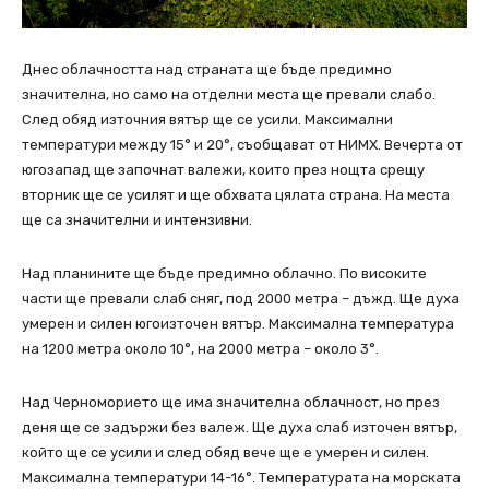
Днес облачността над страната ще бъде предимно
значителна, но само на отделни места ще превали слабо.
След обяд източния вятър ще се усили. Максимални
температури между 15° и 20°, съобщават от НИМХ. Вечерта от
югозапад ще започнат валежи, които през нощта срещу
вторник ще се усилят и ще обхвата цялата страна. На места
ще са значителни и интензивни.
Над планините ще бъде предимно облачно. По високите
части ще превали слаб сняг, под 2000 метра – дъжд. Ще духа
умерен и силен югоизточен вятър. Максимална температура
на 1200 метра около 10°, на 2000 метра – около 3°.
Над Черноморието ще има значителна облачност, но през
деня ще се задържи без валеж. Ще духа слаб източен вятър,
който ще се усили и след обяд вече ще е умерен и силен.
Максимална температури 14-16°. Температурата на морската