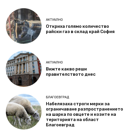
АКТУАЛНО
Откриха голямо количество
райски газ в склад край София
АКТУАЛНО
Вижте какво реши
правителството днес
БЛАГОЕВГРАД
Набелязаха строги мерки за
ограничаване разпространението
на шарка по овцете и козите на
територията на област
Благоевград