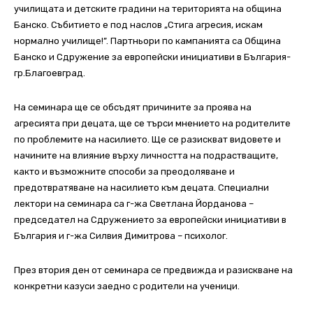
училищата и детските градини на територията на община
Банско. Събитието е под наслов „Стига агресия, искам
нормално училище!”. Партньори по кампанията са Община
Банско и Сдружение за европейски инициативи в България-
гр.Благоевград.
На семинара ще се обсъдят причините за проява на
агресията при децата, ще се търси мнението на родителите
по проблемите на насилието. Ще се разискват видовете и
начините на влияние върху личността на подрастващите,
както и възможните способи за преодоляване и
предотвратяване на насилието към децата. Специални
лектори на семинара са г-жа Светлана Йорданова –
председател на Сдружението за европейски инициативи в
България и г-жа Силвия Димитрова – психолог.
През втория ден от семинара се предвижда и разискване на
конкретни казуси заедно с родители на ученици.