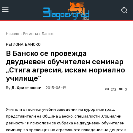
Начало
Региона
Банско
РЕГИОНА
БАНСКО
В Банско се провежда
двудневен обучителен семинар
„Стига агресия, искам нормално
училище”
By
Д. Христовски
2013-06-19
212
0
Учители от всички учебни заведения на курортния град,
представители на Община Банско, специалисти „Социални
дейности” и психолози се събраха на двудневен обучителен
семинар за превенция на агресивното поведение на децата в