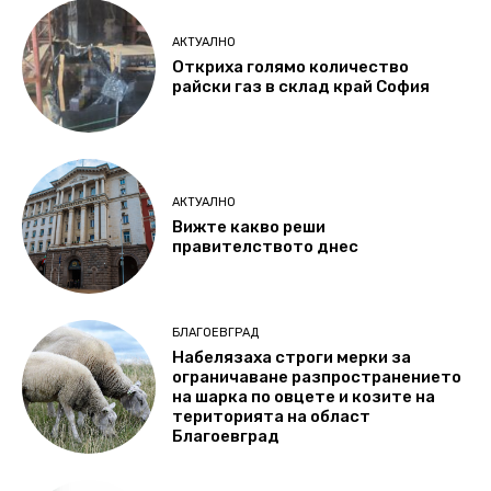
АКТУАЛНО
Откриха голямо количество
райски газ в склад край София
АКТУАЛНО
Вижте какво реши
правителството днес
БЛАГОЕВГРАД
Набелязаха строги мерки за
ограничаване разпространението
на шарка по овцете и козите на
територията на област
Благоевград