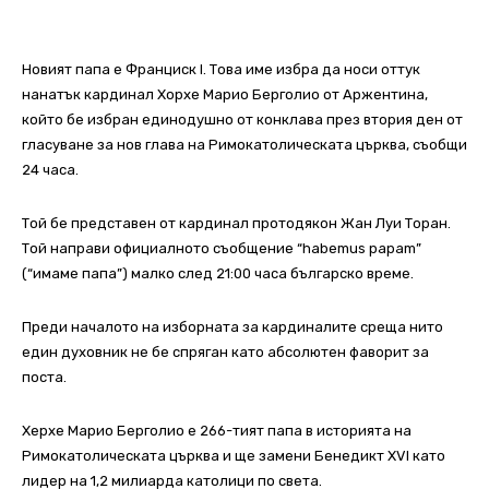
Новият папа е Франциск I. Това име избра да носи оттук
нанатък кардинал Хорхе Марио Берголио от Аржентина,
който бе избран единодушно от конклава през втория ден от
гласуване за нов глава на Римокатолическата църква, съобщи
24 часа.
Той бе представен от кардинал протодякон Жан Луи Торан.
Той направи официалното съобщение “habemus papam”
(“имаме папа”) малко след 21:00 часа българско време.
Преди началото на изборната за кардиналите среща нито
един духовник не бе спряган като абсолютен фаворит за
поста.
Херхе Марио Берголио е 266-тият папа в историята на
Римокатолическата църква и ще замени Бенедикт XVI като
лидер на 1,2 милиарда католици по света.