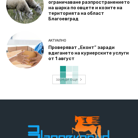
ограничаване разпространението
на шарка по овцете и козите на
територията на област
Благоевград
АКТУАЛНО
Проверяват „Еконт“ заради
вдигането на куриерските услуги
от 1 август
зареди още