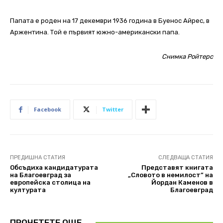
Папата е роден на 17 декември 1936 година в Буенос Айрес, в
Аржентина. Той е първият южно-американски папа.
Снимка Ройтерс
Facebook
Twitter
ПРЕДИШНА СТАТИЯ
СЛЕДВАЩА СТАТИЯ
Обсъдиха кандидатурата
Представят книгата
на Благоевград за
„Словото в немилост” на
европейска столица на
Йордан Каменов в
културата
Благоевград
ПРОЧЕТЕТЕ ОЩЕ..