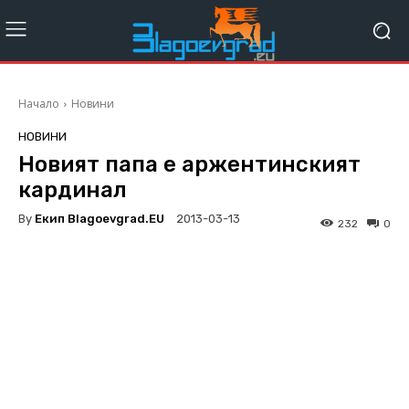
Начало
Новини
НОВИНИ
Новият папа е аржентинският
кардинал
By
Екип Blagoevgrad.EU
2013-03-13
232
0