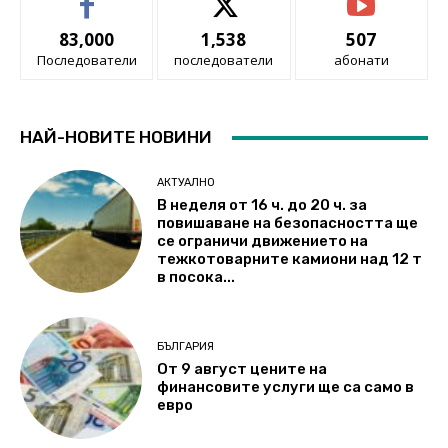
83,000
1,538
507
Последователи
последователи
абонати
НАЙ-НОВИТЕ НОВИНИ
АКТУАЛНО
В неделя от 16 ч. до 20 ч. за
повишаване на безопасността ще
се ограничи движението на
тежкотоварните камиони над 12 т
в посока...
БЪЛГАРИЯ
От 9 август цените на
финансовите услуги ще са само в
евро