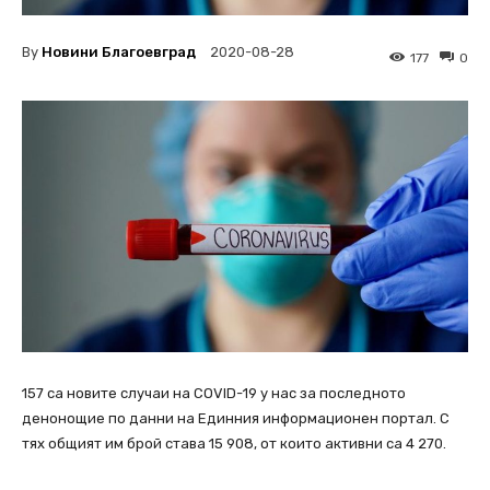
By
Новини Благоевград
2020-08-28
177
0
157 са новите случаи на COVID-19 у нас за последното
денонощие по данни на Единния информационен портал. С
тях общият им брой става 15 908, от които активни са 4 270.