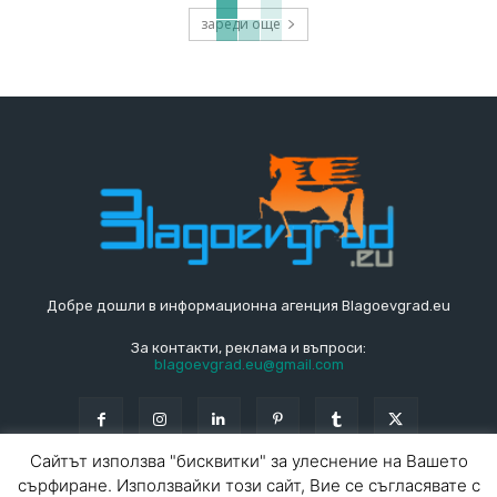
зареди още
Добре дошли в информационна агенция Blagoevgrad.eu
За контакти, реклама и въпроси:
blagoevgrad.eu@gmail.com
Сайтът използва "бисквитки" за улеснение на Вашето
сърфиране. Използвайки този сайт, Вие се съгласявате с