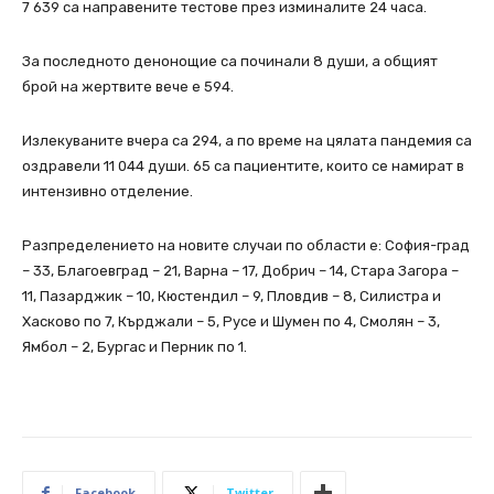
7 639 са направените тестове през изминалите 24 часа.
За последното денонощие са починали 8 души, а общият
брой на жертвите вече е 594.
Излекуваните вчера са 294, а по време на цялата пандемия са
оздравели 11 044 души. 65 са пациентите, които се намират в
интензивно отделение.
Разпределението на новите случаи по области е: София-град
– 33, Благоевград – 21, Варна – 17, Добрич – 14, Стара Загора –
11, Пазарджик – 10, Кюстендил – 9, Пловдив – 8, Силистра и
Хасково по 7, Кърджали – 5, Русе и Шумен по 4, Смолян – 3,
Ямбол – 2, Бургас и Перник по 1.
Facebook
Twitter