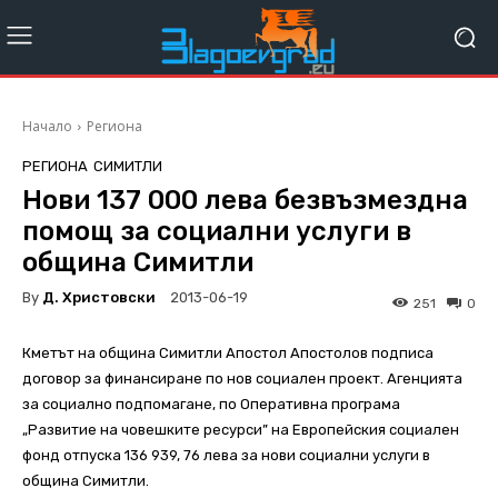
Начало
Региона
РЕГИОНА
СИМИТЛИ
Нови 137 000 лева безвъзмездна
помощ за социални услуги в
община Симитли
By
Д. Христовски
2013-06-19
251
0
Кметът на община Симитли Апостол Апостолов подписа
договор за финансиране по нов социален проект. Агенцията
за социално подпомагане, по Оперативна програма
„Развитие на човешките ресурси” на Европейския социален
фонд отпуска 136 939, 76 лева за нови социални услуги в
община Симитли.