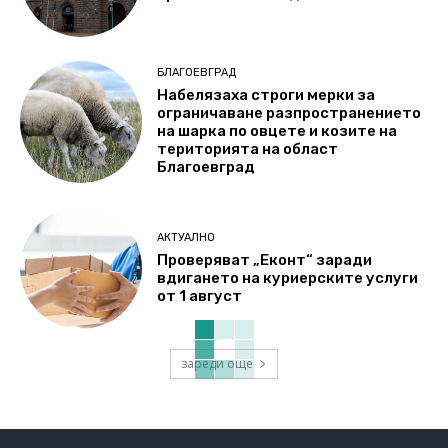
БЛАГОЕВГРАД
Набелязаха строги мерки за
ограничаване разпространението
на шарка по овцете и козите на
територията на област
Благоевград
АКТУАЛНО
Проверяват „Еконт“ заради
вдигането на куриерските услуги
от 1 август
зареди още