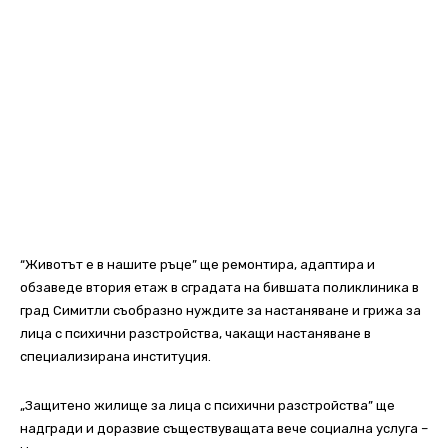
“Животът е в нашите ръце” ще ремонтира, адаптира и
обзаведе втория етаж в сградата на бившата поликлиника в
град Симитли съобразно нуждите за настаняване и грижа за
лица с психични разстройства, чакащи настаняване в
специализирана институция.
„Защитено жилище за лица с психични разстройства” ще
надгради и доразвие съществуващата вече социална услуга –