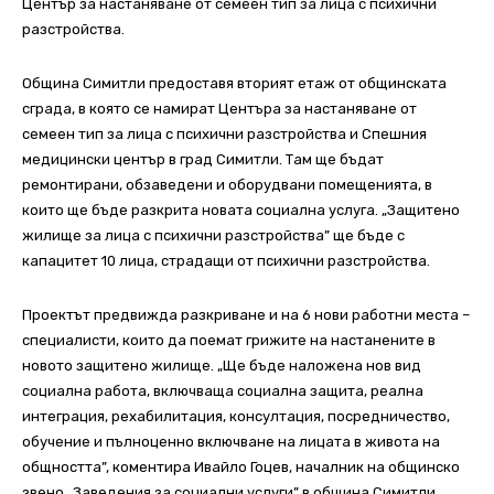
Център за настаняване от семеен тип за лица с психични
разстройства.
Община Симитли предоставя вторият етаж от общинската
сграда, в която се намират Центъра за настаняване от
семеен тип за лица с психични разстройства и Спешния
медицински център в град Симитли. Там ще бъдат
ремонтирани, обзаведени и оборудвани помещенията, в
които ще бъде разкрита новата социална услуга. „Защитено
жилище за лица с психични разстройства” ще бъде с
капацитет 10 лица, страдащи от психични разстройства.
Проектът предвижда разкриване и на 6 нови работни места –
специалисти, които да поемат грижите на настанените в
новото защитено жилище. „Ще бъде наложена нов вид
социална работа, включваща социална защита, реална
интеграция, рехабилитация, консултация, посредничество,
обучение и пълноценно включване на лицата в живота на
общността”, коментира Ивайло Гоцев, началник на общинско
звено „Заведения за социални услуги” в община Симитли.