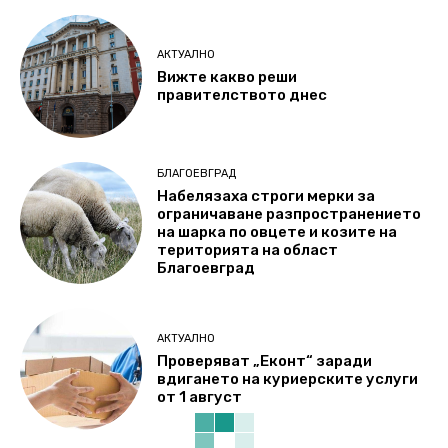
АКТУАЛНО
Вижте какво реши
правителството днес
БЛАГОЕВГРАД
Набелязаха строги мерки за
ограничаване разпространението
на шарка по овцете и козите на
територията на област
Благоевград
АКТУАЛНО
Проверяват „Еконт“ заради
вдигането на куриерските услуги
от 1 август