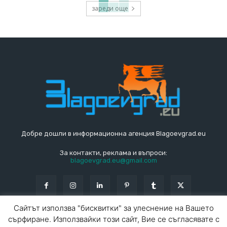
зареди още
Добре дошли в информационна агенция Blagoevgrad.eu
За контакти, реклама и въпроси:
blagoevgrad.eu@gmail.com
Сайтът използва "бисквитки" за улеснение на Вашето
сърфиране. Използвайки този сайт, Вие се съгласявате с