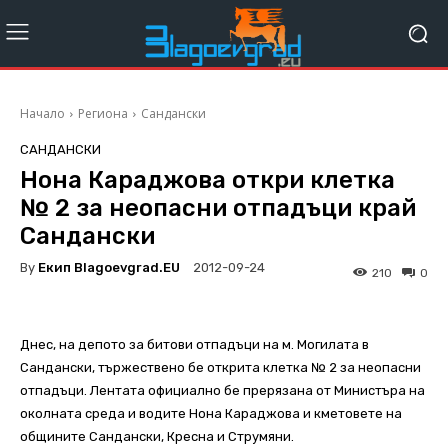
Начало
Региона
Сандански
САНДАНСКИ
Нона Караджова откри клетка
№ 2 за неопасни отпадъци край
Сандански
By
Екип Blagoevgrad.EU
2012-09-24
210
0
Днес, на депото за битови отпадъци на м. Могилата в
Сандански, тържествено бе открита клетка № 2 за неопасни
отпадъци. Лентата официално бе прерязана от Министъра на
околната среда и водите Нона Караджова и кметовете на
общините Сандански, Кресна и Струмяни.