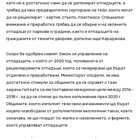
като не е достатъчно само да се депонират отпадъците, а
трябва да има предварително сортиране на тези, които могат
да се рециклират – хартия, стъкло, пластмаса. Специално
внимание и преработка трябва да се обърне и на зелените
отпадъци от паркове и градини, както и отпадъците на
гражданите от техните дворове, допълни още Караджова.
Скоро бе одобрен новият Закон за управление на
отпадъците, с който от 2020 год. половината от
рециклируемите отпадъци, които са генерирани ще бъдат
отделяни и преработвани. Министърът сподели, че има
достатъчно стимули за общините да се справят с тази
задача,тъй като са им поставени междинни цели между 2016-
2018 г., за да се стигне до пълно изпълнение през 2020 г.
Общините, които изпълнят тези свои ангажименти ще бъдат
изцяло освободени от допълнителни екологични такси, което
означава, че ще плащат по-малко и населението, и фирмите,
които управляват отпадъците.