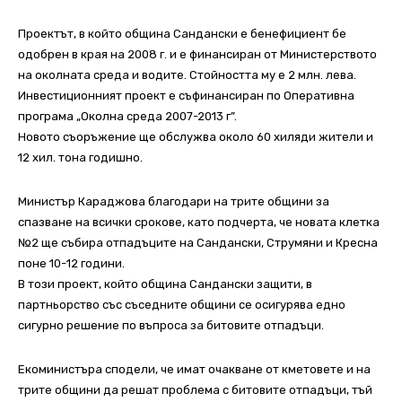
Проектът, в който община Сандански е бенефициент бе
одобрен в края на 2008 г. и е финансиран от Министерството
на околната среда и водите. Стойността му е 2 млн. лева.
Инвестиционният проект е съфинансиран по Оперативна
програма „Околна среда 2007-2013 г”.
Новото съоръжение ще обслужва около 60 хиляди жители и
12 хил. тона годишно.
Министър Караджова благодари на трите общини за
спазване на всички срокове, като подчерта, че новата клетка
№2 ще събира отпадъците на Сандански, Струмяни и Кресна
поне 10-12 години.
В този проект, който община Сандански защити, в
партньорство със съседните общини се осигурява едно
сигурно решение по въпроса за битовите отпадъци.
Екоминистъра сподели, че имат очакване от кметовете и на
трите общини да решат проблема с битовите отпадъци, тъй