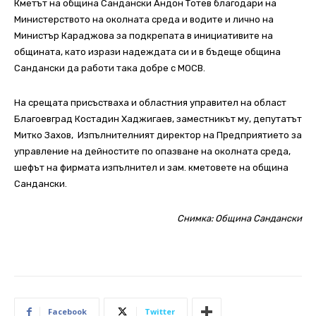
Кметът на община Сандански Андон Тотев благодари на
Министерството на околната среда и водите и лично на
Министър Караджова за подкрепата в инициативите на
общината, като изрази надеждата си и в бъдеще община
Сандански да работи така добре с МОСВ.
На срещата присъстваха и областния управител на област
Благоевград Костадин Хаджигаев, заместникът му, депутатът
Митко Захов, Изпълнителният директор на Предприятието за
управление на дейностите по опазване на околната среда,
шефът на фирмата изпълнител и зам. кметовете на община
Сандански.
Снимка: Община Сандански
Facebook
Twitter