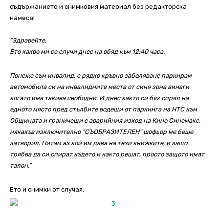
съдържанието и снимковия материал без редакторска
намеса!
“Здравейте,
Ето какво ми се случи днес на обяд към 12:40 часа.
Понеже съм инвалид, с рядко кръвно заболяване паркирам
автомобила си на инвалидните мeста от синя зона винаги
когато има такива свободни. И днес както си бях спрял на
едното място пред стълбите водещи от паркинга на НТС към
Общината и граничещи с аварийния изход на Кино Синемакс,
някакъв изключително “СЪОБРАЗИТЕЛЕН” шофьор ме беше
затворил. Питам аз кой им дава на тези книжките, и защо
трябва да си спират където и както решат, просто защото имат
талон.”
Ето и снимки от случая.