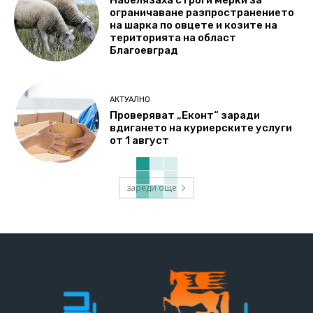
Набелязаха строги мерки за
ограничаване разпространението
на шарка по овцете и козите на
територията на област
Благоевград
АКТУАЛНО
Проверяват „Еконт“ заради
вдигането на куриерските услуги
от 1 август
зареди още