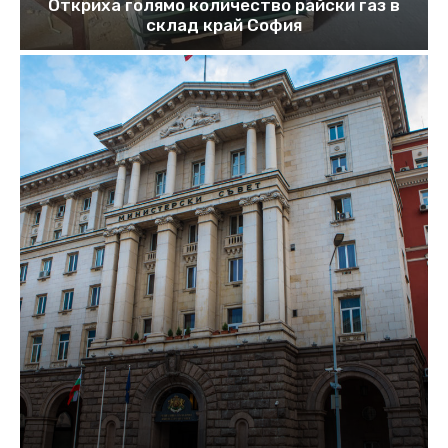
Откриха голямо количество райски газ в
склад край София