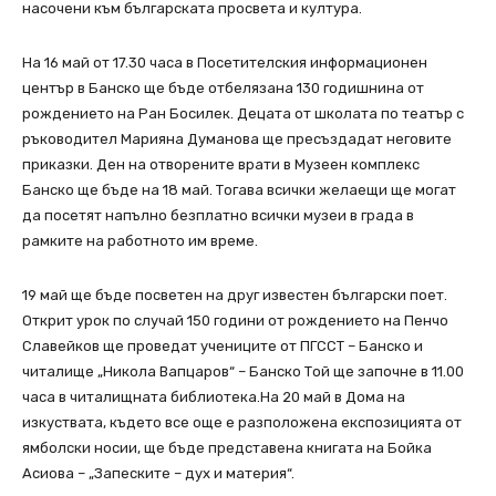
насочени към българската просвета и култура.
На 16 май oт 17.30 часа в Посетителския информационен
център в Банско ще бъде отбелязана 130 годишнина от
рождението на Ран Босилек. Децата от школата по театър с
ръководител Марияна Думанова ще пресъздадат неговите
приказки. Ден на отворените врати в Музеен комплекс
Банско ще бъде на 18 май. Тогава всички желаещи ще могат
да посетят напълно безплатно всички музеи в града в
рамките на работното им време.
19 май ще бъде посветен на друг известен български поет.
Открит урок по случай 150 години от рождението на Пенчо
Славейков ще проведат учениците от ПГССТ – Банско и
читалище „Никола Вапцаров“ – Банско Той ще започне в 11.00
часа в читалищната библиотека.На 20 май в Дома на
изкуствата, където все още е разположена експозицията от
ямболски носии, ще бъде представена книгата на Бойка
Асиова – „Запеските – дух и материя“.