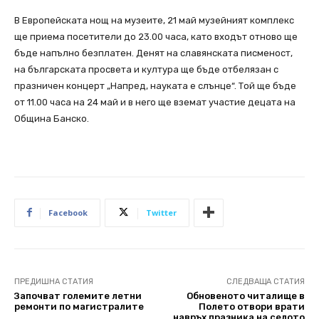
В Европейската нощ на музеите, 21 май музейният комплекс
ще приема посетители до 23.00 часа, като входът отново ще
бъде напълно безплатен. Денят на славянската писменост,
на българската просвета и култура ще бъде отбелязан с
празничен концерт „Напред, науката е слънце“. Той ще бъде
от 11.00 часа на 24 май и в него ще вземат участие децата на
Община Банско.
Facebook
Twitter
ПРЕДИШНА СТАТИЯ
СЛЕДВАЩА СТАТИЯ
Започват големите летни
Обновеното читалище в
ремонти по магистралите
Полето отвори врати
навръх празника на селото