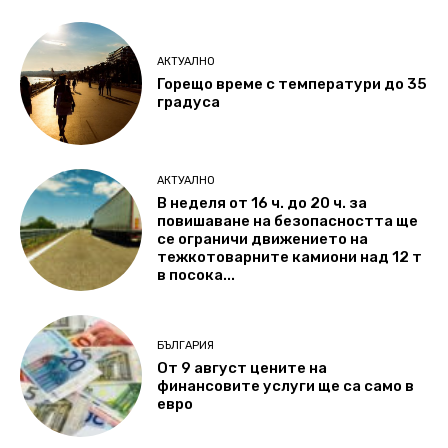
АКТУАЛНО
Горещо време с температури до 35
градуса
АКТУАЛНО
В неделя от 16 ч. до 20 ч. за
повишаване на безопасността ще
се ограничи движението на
тежкотоварните камиони над 12 т
в посока...
БЪЛГАРИЯ
От 9 август цените на
финансовите услуги ще са само в
евро