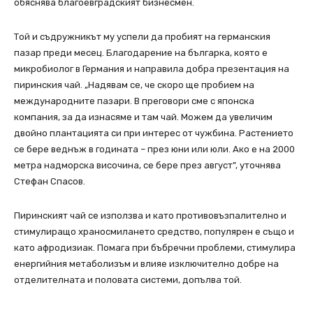
обяснява благоевградският бизнесмен.
Той и съдружникът му успели да пробият на германския
пазар преди месец. Благодарение на българка, която е
микробиолог в Германия и направила добра презентация на
пиринския чай. „Надявам се, че скоро ще пробием на
международните пазари. В преговори сме с японска
компания, за да изнасяме и там чай. Можем да увеличим
двойно плантацията си при интерес от чужбина. Растението
се бере веднъж в годината – през юни или юли. Ако е на 2000
метра надморска височина, се бере през август”, уточнява
Стефан Спасов.
Пиринският чай се използва и като противовъзпалително и
стимулиращо храносмилането средство, популярен е също и
като афродизиак. Помага при бъбречни проблеми, стимулира
енергийния метаболизъм и влияе изключително добре на
отделителната и половата системи, допълва той.