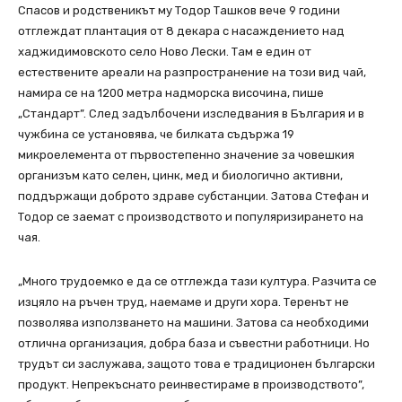
Спасов и родственикът му Тодор Ташков вече 9 години
отглеждат плантация от 8 декара с насаждението над
хаджидимовското село Ново Лески. Там е един от
естествените ареали на разпространение на този вид чай,
намира се на 1200 метра надморска височина, пише
„Стандарт”. След задълбочени изследвания в България и в
чужбина се установява, че билката съдържа 19
микроелемента от първостепенно значение за човешкия
организъм като селен, цинк, мед и биологично активни,
поддържащи доброто здраве субстанции. Затова Стефан и
Тодор се заемат с производството и популяризирането на
чая.
„Много трудоемко е да се отглежда тази култура. Разчита се
изцяло на ръчен труд, наемаме и други хора. Теренът не
позволява използването на машини. Затова са необходими
отлична организация, добра база и съвестни работници. Но
трудът си заслужава, защото това е традиционен български
продукт. Непрекъснато реинвестираме в производството”,