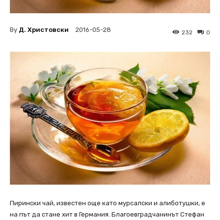
By
Д. Христовски
2016-05-28
232
0
Пирински чай, известен още като мурсалски и алиботушки, е
на път да стане хит в Германия. Благоевградчанинът Стефан