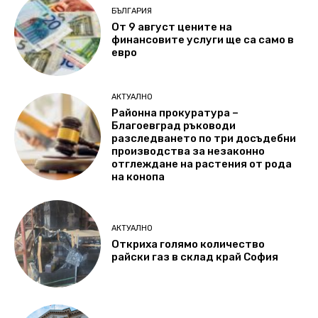
БЪЛГАРИЯ
От 9 август цените на
финансовите услуги ще са само в
евро
АКТУАЛНО
Районна прокуратура –
Благоевград ръководи
разследването по три досъдебни
производства за незаконно
отглеждане на растения от рода
на конопа
АКТУАЛНО
Откриха голямо количество
райски газ в склад край София