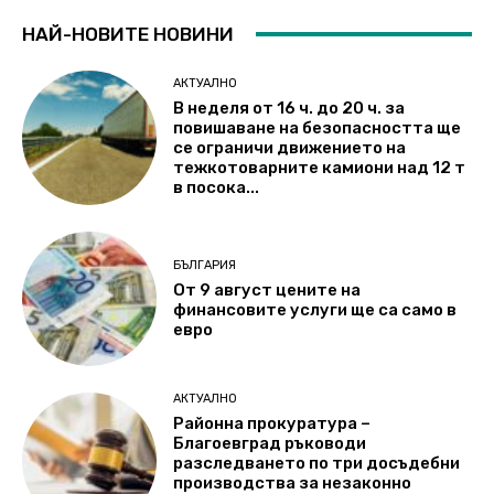
НАЙ-НОВИТЕ НОВИНИ
АКТУАЛНО
В неделя от 16 ч. до 20 ч. за
повишаване на безопасността ще
се ограничи движението на
тежкотоварните камиони над 12 т
в посока...
БЪЛГАРИЯ
От 9 август цените на
финансовите услуги ще са само в
евро
АКТУАЛНО
Районна прокуратура –
Благоевград ръководи
разследването по три досъдебни
производства за незаконно