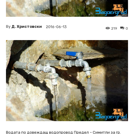
By
Д. Христовски
2016-06-13
219
0
Водата по довеждащ водопровод Предел – Симитли за гр.