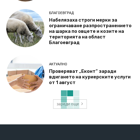
БЛАГОЕВГРАД
Набелязаха строги мерки за
ограничаване разпространението
на шарка по овцете и козите на
територията на област
Благоевград
АКТУАЛНО
Проверяват „Еконт“ заради
вдигането на куриерските услуги
от 1 август
зареди още