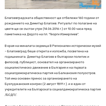
Благоевградската общественост ще отбележи 160 години от
рождението на Димитър Благоев. Ритуалът по полагане на
цветя ще се състои утре (14.06.2016 г.) от 10.00 часа пред
паметника на Дядото на пл. “Георги Измирлиев”.
В края на миналата седмица В Регионален исторически музей
– Благоевград беше открита и изложба, посветена на
годишнината. Димитър Благоев е български политик и
философ, публицист, основател на организираното
социалистическо движение в България и на първата
социалдемократическа партия на Балканския полуостров.
Той има основен принос за организирането на
Бузлуджанския конгрес (2 август 1891 г.). и е един от
учредителите на Българската социалдемократическа партия
/БСДП/.