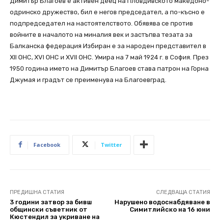
Димитър Благоев е активен деец на Пловдивското македоно-
одринско дружество, бил е негов председател, а по-късно е
подпредседател на настоятелството. Обявява се против
войните в началото на миналия век и застъпва тезата за
Балканска федерация Избиран е за народен представител в
ХII ОНС, ХVI ОНС и ХVII ОНС. Умира на 7 май 1924 г. в София. През
1950 година името на Димитър Благоев става патрон на Горна
Джумая и градът се преименува на Благоевград.
Facebook
Twitter
ПРЕДИШНА СТАТИЯ
СЛЕДВАЩА СТАТИЯ
3 години затвор за бивш
Нарушено водоснабдяване в
общински съветник от
Симитлийско на 16 юни
Кюстендил за укриване на