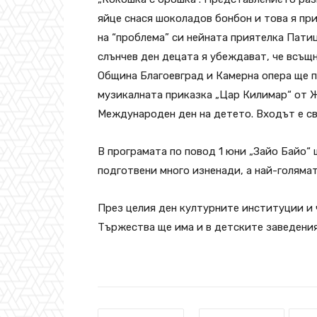
яйце снася шоколадов бонбон и това я пр
на “проблема” си нейната приятелка Патиц
слънчев ден децата я убеждават, че всъщн
Община Благоевград и Камерна опера ще п
музикалната приказка „Цар Килимар“ от Ж
Международен ден на детето. Входът е св
В програмата по повод 1 юни „Зайо Байо“ 
подготвени много изненади, а най-голямат
През целия ден културните институции и 
Тържества ще има и в детските заведения