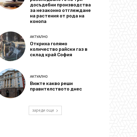
досъдебни производства
за незаконно отглеждане
на растения от рода на
конопа
АКТУАЛНО
Откриха голямо
количество райски газ в
склад край София
АКТУАЛНО
Вижте какво реши
правителството днес
зареди още