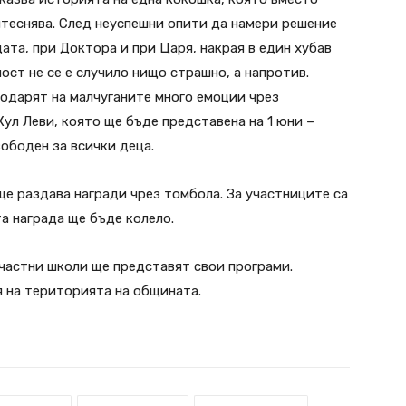
итеснява. След неуспешни опити да намери решение
ата, при Доктора и при Царя, накрая в един хубав
ост не се е случило нищо страшно, а напротив.
одарят на малчуганите много емоции чрез
ул Леви, която ще бъде представена на 1 юни –
ободен за всички деца.
ще раздава награди чрез томбола. За участниците са
а награда ще бъде колело.
частни школи ще представят свои програми.
 на територията на общината.