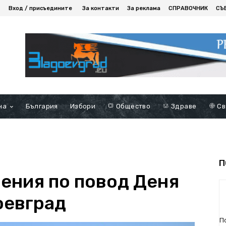
Вход / присъедините
За контакти
За реклама
СПРАВОЧНИК
СЪ
на
България
Избори
Общество
Здраве
Св
П
ления по повод Деня
оевград
П