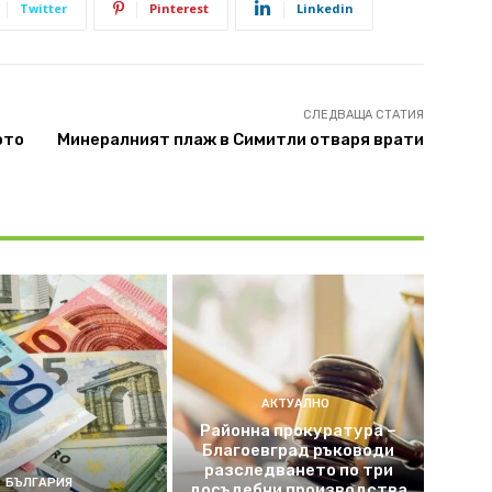
Twitter
Pinterest
Linkedin
СЛЕДВАЩА СТАТИЯ
ото
Минералният плаж в Симитли отваря врати
АКТУАЛНО
Районна прокуратура –
Благоевград ръководи
разследването по три
БЪЛГАРИЯ
досъдебни производства