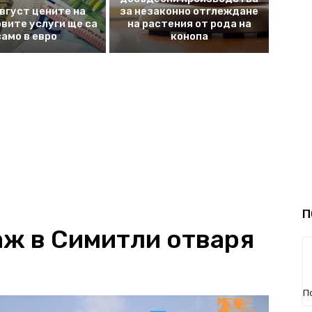
август цените на
за незаконно отглеждане
вите услуги ще са
на растения от рода на
само в евро
конопа