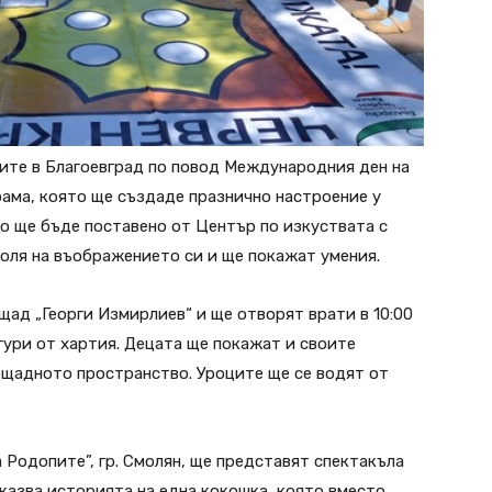
ите в Благоевград по повод Международния ден на
рама, която ще създаде празнично настроение у
то ще бъде поставено от Център по изкуствата с
воля на въображението си и ще покажат умения.
ад „Георги Измирлиев“ и ще отворят врати в 10:00
гури от хартия. Децата ще покажат и своите
ощадното пространство. Уроците ще се водят от
а Родопите”, гр. Смолян, ще представят спектакъла
казва историята на една кокошка, която вместо