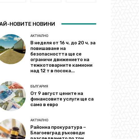
АЙ-НОВИТЕ НОВИНИ
АКТУАЛНО
В неделя от 16 ч. до 20 ч. за
повишаване на
безопасността ще се
ограничи движението на
тежкотоварните камиони
над 12 т в посока...
БЪЛГАРИЯ
От 9 август цените на
финансовите услуги ще са
само в евро
АКТУАЛНО
Районна прокуратура –
Благоевград ръководи
разследването по три