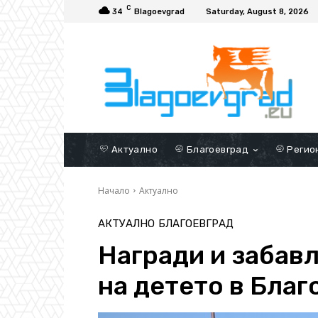
C
34
Blagoevgrad
Saturday, August 8, 2026
Актуално
Благоевград
Регио
Начало
Актуално
АКТУАЛНО
БЛАГОЕВГРАД
Награди и забав
на детето в Благ