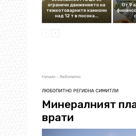
ограничи движението на
От 9 
тежкотоварните камиони
финансо
над 12 т в посока...