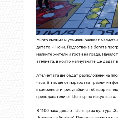
Много емоции и усмивки очакват малчуган
детето – 1 юни. Подготвена е богата прог
малките жители и гости на града. Начало
ателиета, в които малчуганите ще дадат 
Ателиетата ще бъдат разположени на площ
часа. В тях ще се изработват различни фи
възможности, рисувайки с тебешир на пл
преподаватели от Център по изкуствата.
В 11:00 часа деца от Център за култура „З
„Кокошка с брошка“. Представлението раз