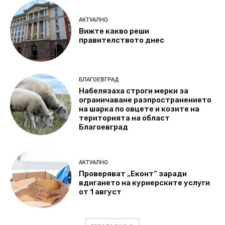
АКТУАЛНО
Вижте какво реши
правителството днес
БЛАГОЕВГРАД
Набелязаха строги мерки за
ограничаване разпространението
на шарка по овцете и козите на
територията на област
Благоевград
АКТУАЛНО
Проверяват „Еконт“ заради
вдигането на куриерските услуги
от 1 август