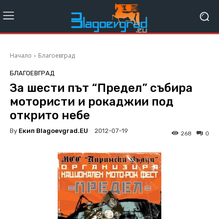
Начало
Благоевград
БЛАГОЕВГРАД
За шести път “Предел” събира
мотористи и рокаджии под
открито небе
By
Екип Blagoevgrad.EU
2012-07-19
268
0