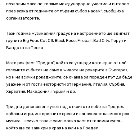
похвалим с все по-голямо международно участие и интерес
през всяка от годините от първия събор насам”, съобщиха
организаторите.
Тази година музикалния градус на настроението ще вдигнат
групите Big Four, Cut Off, Black Rose, Fireball, Bad City, Перун и
Бандата на Пецко.
Мото рок фест “Предел”, който се утвърди като едно от най-
големите събития не само в живота на рокерите в България,
но и на всички рокаджиите, се очаква за пореден път да бъде
уважен и от гости-мотористи от Германия, Италия, Сърбия,
Хърватия, Македония, Гърция и др.
Три дни денонощен купон под откритото небе на Предел,
забавни игри, интересните срещи и запознанства, много рок
музика – всичко това е само малка част от големия купон,
който ще се завихри в края на юли на Предел.