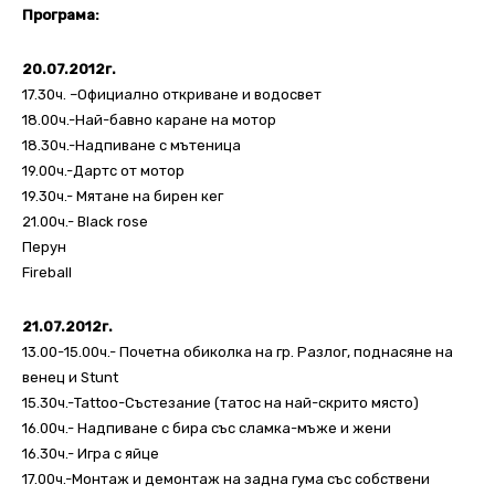
Програма:
20.07.2012г.
17.30ч. –Официално откриване и водосвет
18.00ч.-Най-бавно каране на мотор
18.30ч.-Надпиване с мътеница
19.00ч.-Дартс от мотор
19.30ч.- Мятане на бирен кег
21.00ч.- Black rose
Перун
Fireball
21.07.2012г.
13.00-15.00ч.- Почетна обиколка на гр. Разлог, поднасяне на
венец и Stunt
15.30ч.-Tattoo-Състезание (татос на най-скрито място)
16.00ч.- Надпиване с бира със сламка-мъже и жени
16.30ч.- Игра с яйце
17.00ч.-Монтаж и демонтаж на задна гума със собствени