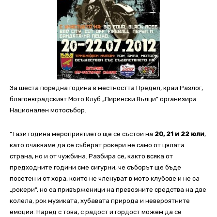
За шеста поредна година в местността Предел, край Разлог,
благоевградският Мото Клуб „Пирински Вълци” организира
Национален мотосъбор.
“Тази година мероприятието ще се състои на
20, 21 и 22 юли
,
като очакваме да се съберат рокери не само от цялата
страна, но и от чужбина. Разбира се, както всяка от
предходните години сме сигурни, че съборът ще бъде
посетен и от хора, които не членуват в мото клубове и не са
„рокери”, но са привърженици на превозните средства на две
колела, рок музиката, хубавата природа и невероятните
емоции. Наред с това, с радост и гордост можем да се