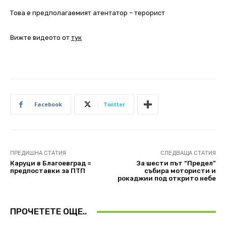
Това е предполагаемият атентатор – терорист
Вижте видеото от
тук
Facebook
Twitter
ПРЕДИШНА СТАТИЯ
СЛЕДВАЩА СТАТИЯ
Каруци в Благоевград =
За шести път “Предел”
предпоставки за ПТП
събира мотористи и
рокаджии под открито небе
ПРОЧЕТЕТЕ ОЩЕ..