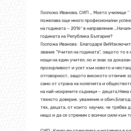
Госпожо Иванова, СИП ,, Моето училище ‘’
пожелава още много професионални успехи
на годината – 2016″ в направление ,,Начал
годината на Република България?
Госпожа Иванова : Благодаря Ви!Изключит
звание “Учител на годинaта”, защото то е
нощи на един учител, но и знак за доказа
прозорливост и усет към новото и нестан
отговорност, защото високото отличие з
само от страна на колегията и обществото
на най-искрените съдници – децата.Няма
тяхното доверие, уважение и обич.Благод
тях, децата, от които научих, че трябва д
нещо и да се стремим с всички сили към т
СИП : Какво ви стимулира и мотивира в р