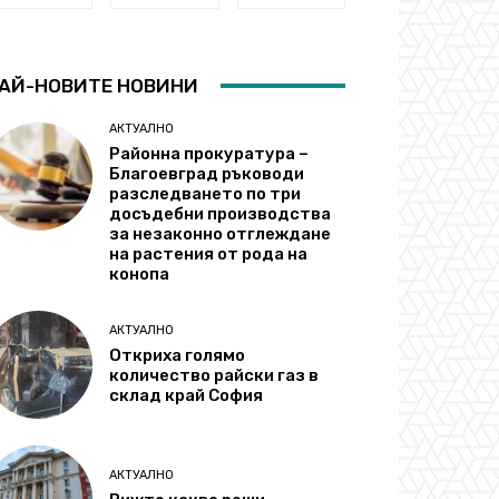
АЙ-НОВИТЕ НОВИНИ
АКТУАЛНО
Районна прокуратура –
Благоевград ръководи
разследването по три
досъдебни производства
за незаконно отглеждане
на растения от рода на
конопа
АКТУАЛНО
Откриха голямо
количество райски газ в
склад край София
АКТУАЛНО