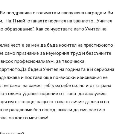
 Ви поздравява с голямата и заслужена награда и Ви
. На 11 май станахте носител на званието ,,Учител
но образование”. Как се чувствате като Учител на
елна чест е за мен да бъда носител на престижното
 не само признание за неуморния труд и безсънните
н висок професионализъм, за творческа
дартното.Да бъдеш Учител на годината е и сериозна
адължава и поставя още по-високи изисквания не
, не само на самия теб към себе си, но и от страна
 по-голямо удовлетворение от това да заслужиш
аря им от сърце, защото това отличие дължа и на
а се раздаваме без повод; винаги да сме заети с
ова, за което мечтаем!
аботата ви?