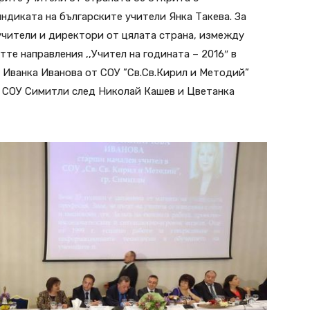
ндиката на българските учители Янка Такева. За
учители и директори от цялата страна, измежду
те направления ,,Учител на годината – 2016″ в
а Иванка Иванова от СОУ ”Св.Св.Кирил и Методий”
от СОУ Симитли след Николай Кашев и Цветанка