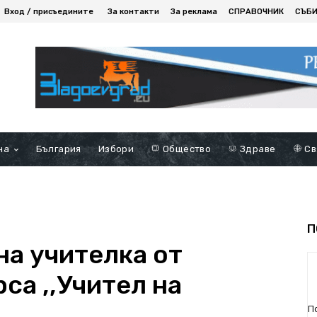
Вход / присъедините
За контакти
За реклама
СПРАВОЧНИК
СЪБ
на
България
Избори
Общество
Здраве
Св
П
на учителка от
са ,,Учител на
П