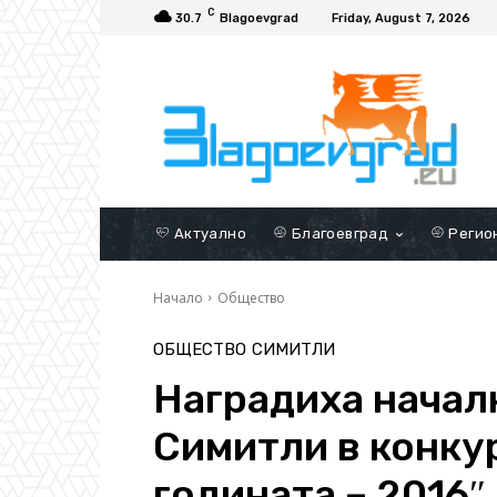
C
30.7
Blagoevgrad
Friday, August 7, 2026
Актуално
Благоевград
Регио
Начало
Общество
ОБЩЕСТВО
СИМИТЛИ
Наградиха начал
Симитли в конкур
годината – 2016″