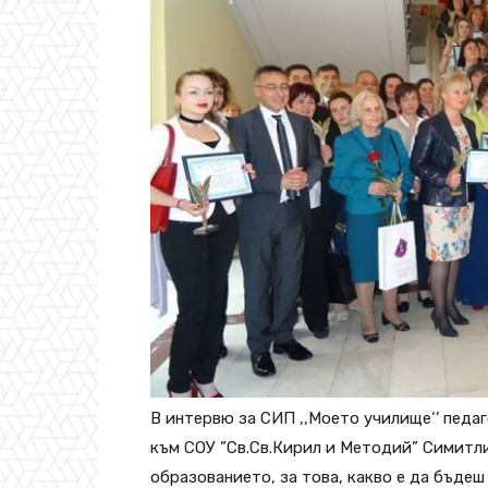
В интервю за СИП ,,Моето училище‘’ педа
към СОУ ”Св.Св.Кирил и Методий” Симитли
образованието, за това, какво е да бъдеш