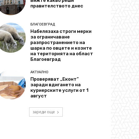
Вижте какво реши
правителството днес
БЛАГОЕВГРАД
Набелязаха строги мерки
за ограничаване
разпространението на
шарка по овцете и козите
на територията на област
Благоевград
АКТУАЛНО
Проверяват „Еконт“
заради вдигането на
куриерските услуги от 1
август
зареди още