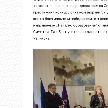
тържествено слово на председателя на Си
престижния конкурс бяха номинирани 59 
които бяха излъчени победителите в девет
направление ,,Начално образование” стан
Симитли. Тя е 3-ят учител на годината, 
Ралинска.