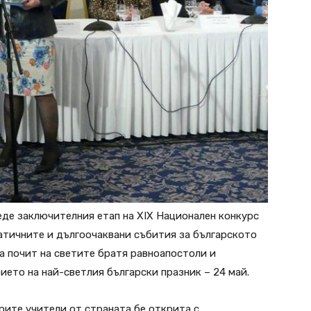
де заключителния етап на XIX Национален конкурс
матичните и дългоочаквани събития за българското
 за почит на светите братя равноапостоли и
ието на най-светлия български празник – 24 май.
рите учители от страната бе открита с