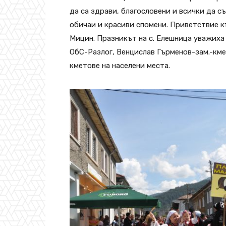
да са здрави, благословени и всички да с
обичаи и красиви спомени. Приветствие 
Мицин. Празникът на с. Елешница уважиха
ОбС-Разлог, Венцислав Гърменов-зам.-км
кметове на населени места.