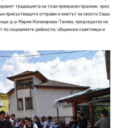
ъхранят традицията на този прекрасен празник, чрез
към присъстващите отправи и кметът на селото Сашо
 още д-р Мария Копанарова-Тасева, председател на
ет по социалните дейности, общински съветници и