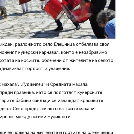
ликден, разложкото село Елешница отбелязва своя
ионният кукерски карнавал, който е незабравимо
сотата на носиите, облечени от жителите на селото
едизвикват гордост и уважение.
 махала“, „Гуджилец“ и Средната махала.
преди празника, като се подготвят кукерските
старите бабини сандъци се изваждат красивите
 деца. След представянето на трите махали,
вирване между всички музиканти.
ерчев пожела на жителите и гостите на с. Елешница