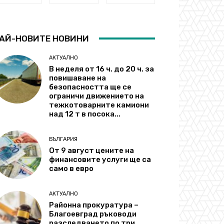
АЙ-НОВИТЕ НОВИНИ
АКТУАЛНО
В неделя от 16 ч. до 20 ч. за
повишаване на
безопасността ще се
ограничи движението на
тежкотоварните камиони
над 12 т в посока...
БЪЛГАРИЯ
От 9 август цените на
финансовите услуги ще са
само в евро
АКТУАЛНО
Районна прокуратура –
Благоевград ръководи
разследването по три