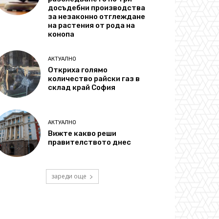
досъдебни производства
за незаконно отглеждане
на растения от рода на
конопа
АКТУАЛНО
Откриха голямо
количество райски газ в
склад край София
АКТУАЛНО
Вижте какво реши
правителството днес
зареди още