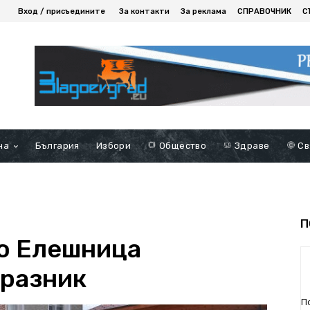
Вход / присъедините
За контакти
За реклама
СПРАВОЧНИК
С
на
България
Избори
Общество
Здраве
Св
П
о Елешница
празник
П