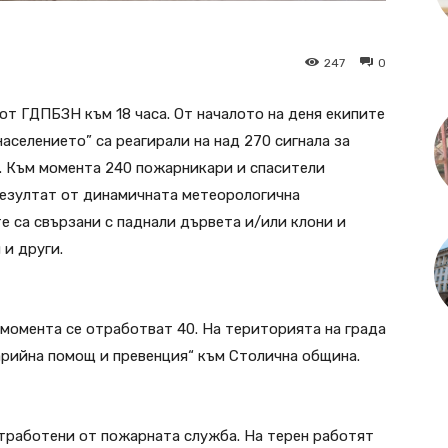
247
0
т ГДПБЗН към 18 часа. От началото на деня екипите
аселението” са реагирали на над 270 сигнала за
. Към момента 240 пожарникари и спасители
 резултат от динамичната метеорологична
е са свързани с паднали дървета и/или клони и
 и други.
 момента се отработват 40. На територията на града
арийна помощ и превенция“ към Столична община.
 отработени от пожарната служба. На терен работят