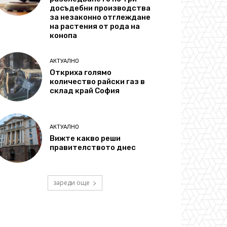
досъдебни производства
за незаконно отглеждане
на растения от рода на
конопа
АКТУАЛНО
Откриха голямо
количество райски газ в
склад край София
АКТУАЛНО
Вижте какво реши
правителството днес
зареди още