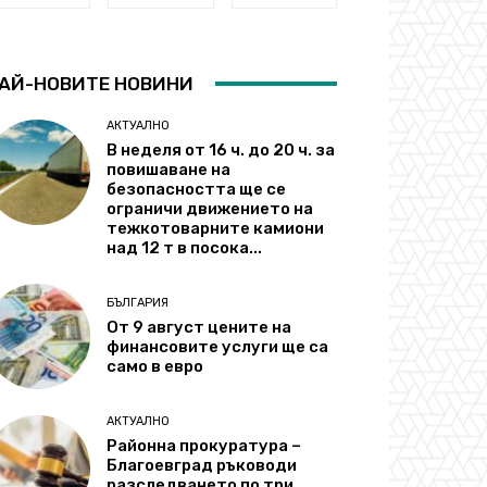
АЙ-НОВИТЕ НОВИНИ
АКТУАЛНО
В неделя от 16 ч. до 20 ч. за
повишаване на
безопасността ще се
ограничи движението на
тежкотоварните камиони
над 12 т в посока...
БЪЛГАРИЯ
От 9 август цените на
финансовите услуги ще са
само в евро
АКТУАЛНО
Районна прокуратура –
Благоевград ръководи
разследването по три