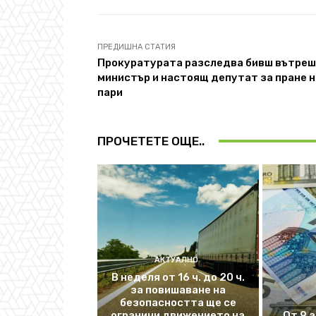
ПРЕДИШНА СТАТИЯ
Прокуратурата разследва бивш вътре
министър и настоящ депутат за пране н
пари
ПРОЧЕТЕТЕ ОЩЕ..
АКТУАЛНО
В неделя от 16 ч. до 20 ч.
за повишаване на
безопасността ще се
ограничи движението на
От 9 