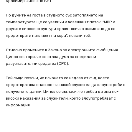
Красимир Ципов по БНТ.
По думите на госта в студиото със затоплянето на
температурите ще се увеличи и човешкият поток. “МВР и
другите силови структури правят всичко възможно да се
предотврати напливът на хора”, поясни той.
Относно промените в Закона за електронните съобщения
Ципов повтори, че не става дума за специални
разузнавателни средства (СРС).
Той също поясни, че искането се издава от съд, което
предотвратява опасността някой служител да злоупотреби с
получените данни. Ципов се съгласи, че трябва да има по-
високи наказания за служители, които злоупотребяват с
информация.