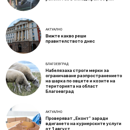
АКТУАЛНО
Вижте какво реши
правителството днес
БЛАГОЕВГРАД
Набелязаха строги мерки за
ограничаване разпространението
на шарка по овцете и козите на
територията на област
Благоевград
АКТУАЛНО
Проверяват „Еконт“ заради
вдигането на куриерските услуги
от 1 август