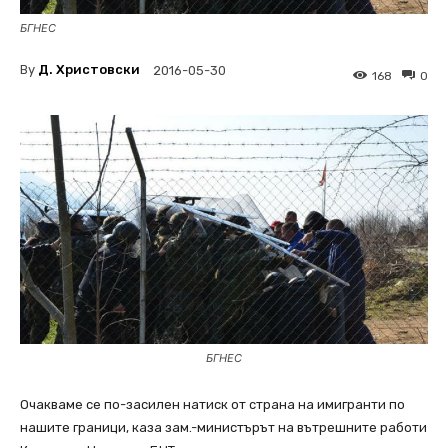
БГНЕС
By
Д. Христовски
2016-05-30
168
0
БГНЕС
Очакваме се по-засилен натиск от страна на имигранти по
нашите граници, каза зам.-министърът на вътрешните работи