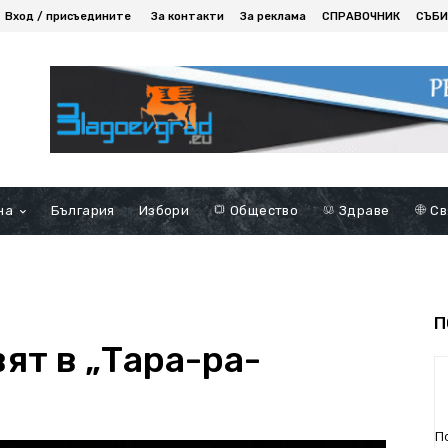
Вход / присъедините
За контакти
За реклама
СПРАВОЧНИК
СЪБИ
на
България
Избори
Общество
Здраве
Св
П
вят в „Тара-ра-
П