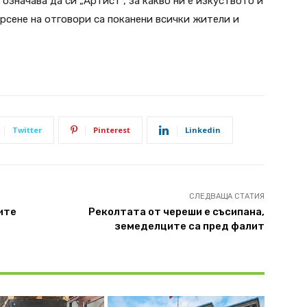
означава да си „Артист”, за какво ни е изкуството и
рсене на отговори са поканени всички жители и
Twitter
Pinterest
Linkedin
СЛЕДВАЩА СТАТИЯ
ите
Реколтата от череши е съсипана,
земеделците са пред фалит