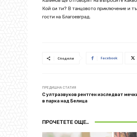
Калинов ще отговорят на въпросите какво 
Кой си ти? В танцовото приключение и тъ
гости на Благоевград.
Facebook
Сподели
ПРЕДИШНА СТАТИЯ
С ултразвуков рентген изследват мечк
в парка над Белица
ПРОЧЕТЕТЕ ОЩЕ..