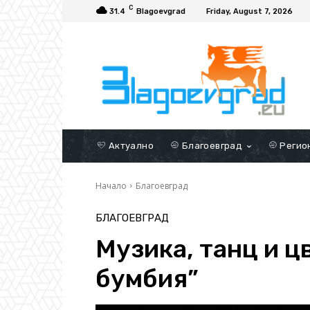
C
31.4
Blagoevgrad
Friday, August 7, 2026
Актуално
Благоевград
Регио
Начало
Благоевград
БЛАГОЕВГРАД
Музика, танц и ц
бумбия”