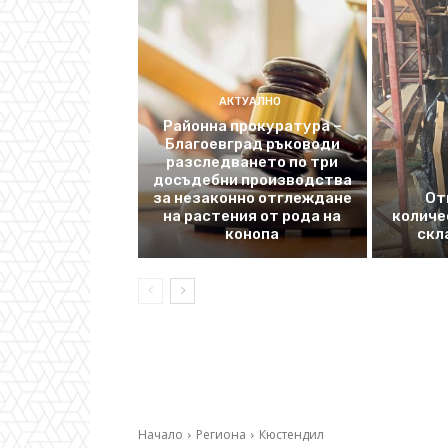
АКТУАЛНО
Районна прокуратура –
Благоевград ръководи
разследването по три
досъдебни производства
за незаконно отглеждане
От
на растения от рода на
количе
конопа
скл