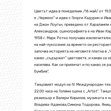
Цветът идва в понеделник /16 май/ от 19.0
е „Червено” и идва с Георги Кадурин и Ив
на Джон Лоугън, преведено от Харалампи 
Александров, сценографията е на Иван Кар
1958 г. Марк Ротко получава изключителн
на най-луксозния за времето си ресторант
започва историята на неговите платна в „
какво „съдържат” цветовете, и какви са с
населява. Как си приличат и по какво се 
бумбия”.
Танцовият модул на IV Международен теа
22.00 часа на Голяма сцена с „Artist”. Тан
режисьор е Валери Кирилов, музиката е н
Владева-Адамова,Симона Тодорова, Яница