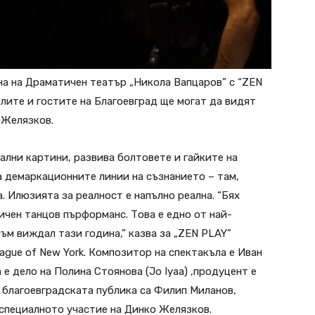
ена на Драматичен театър „Никола Вапцаров” с “ZEN
лите и гостите на Благоевград ще могат да видят
 Желязков.
ални картини, развива болтовете и гайките на
 демаркационните линии на съзнанието – там,
. Илюзията за реалност е напълно реална. “Бях
ичен танцов пърформанс. Това е едно от най-
ъм виждал тази година,” казва за „ZEN PLAY”
ague of New York. Композитор на спектакъла е Иван
 е дело на Полина Стоянова (Jo Iyaa) ,продуцент е
 благоевградската публика са Филип Миланов,
специалното участие на Динко Желязков.