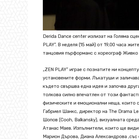
Derida Dance center излизат на Голяма сц
PLAY”.
В неделя (15 май) от 19,00 часа
жите
танцовия пърформанс с хореограф Живко
„ZEN PLAY” играе с познатите ни концепту
установените форми. Лъкатуши и заличава
където свършва една идея и започва друга
толкова силно впечатлен от този фантаст
физическите и емоционални неща, които с
Габриел Шанкс, директор на The Drama Le
Шопов (Cooh, Balkansky), визуалната среда
Атанас Маев. Изпълнители, които ще види
Марион Дърова, Диана Александрова ,със 