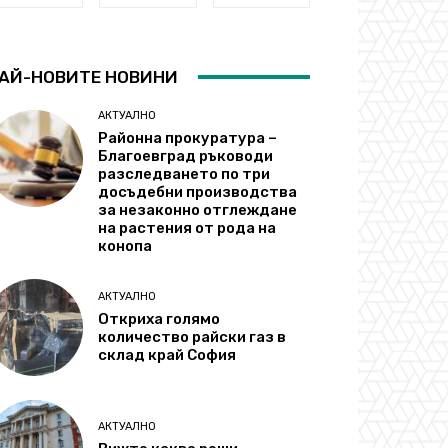
АЙ-НОВИТЕ НОВИНИ
АКТУАЛНО
Районна прокуратура –
Благоевград ръководи
разследването по три
досъдебни производства
за незаконно отглеждане
на растения от рода на
конопа
АКТУАЛНО
Откриха голямо
количество райски газ в
склад край София
АКТУАЛНО