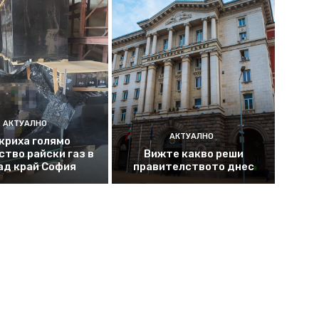
АКТУАЛНО
АКТУАЛНО
криха голямо
ство райски газ в
Вижте какво реши
ад край София
правителството днес