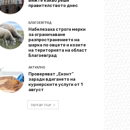
Вижте какво реши
правителството днес
БЛАГОЕВГРАД
Набелязаха строги мерки
за ограничаване
разпространението на
шарка по овцете и козите
на територията на област
Благоевград
АКТУАЛНО
Проверяват „Еконт“
заради вдигането на
куриерските услуги от 1
август
зареди още