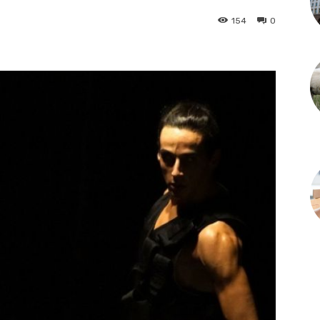
154
0