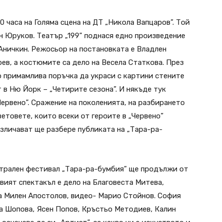
0 часа на Голяма сцена на ДТ „Никола Вапцаров”. Той
ан Юруков. Театър „199” поднася едно произведение
Аничкин. Режосьор на постановката е Владлен
ев, а костюмите са дело на Весела Статкова. През
о примамлива поръчка да украси с картини стените
 в Ню Йорк – „Четирите сезона”. И някъде тук
Червено”. Сражение на поколенията, на разбирането
ветовете, които всеки от героите в „Червено”
различават ще разбере публиката на „Тара-ра-
трален фестивал „Тара-ра-бумбия” ще продължи от
цовият спектакъл е дело на Благовеста Митева,
а Милен Апостолов, видео- Марио Стойнов. София
 Шопова, Ясен Попов, Кръстьо Методиев, Калин