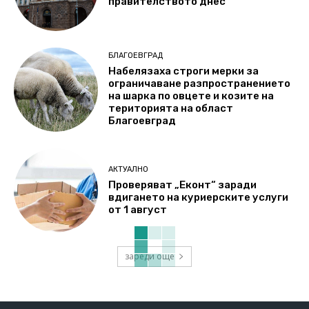
правителството днес
БЛАГОЕВГРАД
Набелязаха строги мерки за
ограничаване разпространението
на шарка по овцете и козите на
територията на област
Благоевград
АКТУАЛНО
Проверяват „Еконт“ заради
вдигането на куриерските услуги
от 1 август
зареди още