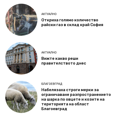
АКТУАЛНО
Откриха голямо количество
райски газ в склад край София
АКТУАЛНО
Вижте какво реши
правителството днес
БЛАГОЕВГРАД
Набелязаха строги мерки за
ограничаване разпространението
на шарка по овцете и козите на
територията на област
Благоевград