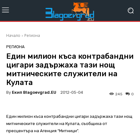
Начало
Региона
РЕГИОНА
Един милион къса контрабандни
цигари задържаха тази нощ
митническите служители на
Кулата
By
Екип Blagoevgrad.EU
2012-05-04
245
0
Един милион къса контрабандни цигари задържаха тази нощ
митническите служители на Кулата, съобщиха от
пресцентъра на Агенция “Митници”.