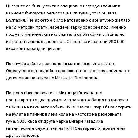
Цигарите са били укрити в специално изграден тайник в
камион с българска регистрация, пътуващ от Гърция за
България. Ремаркето е било натоварено с арматурно желязо
на 12-метрови пръти, наредени върху оребрен под. Именно
под него митническите служители са разкрили специално
изграден тайник в двоен под. От него са извадени 980 000
къса контрабандни цигари.
По случая работи разследващ митнически инспектор.
Образувано е досъдебно производство, трето за изминалото
денонощие по описа на Митница Югозападна.
По-рано инспекторите от Митница Югозападна
предотвратиха два други опита за контрабанда на цигари в
тайници на леки автомобили. 12 800 къса цигари бяха открити
на Кулата в тайник в лека кола на мястото на резервната
гума. 5000 къса от друга марка цигари извадиха
митническите служители на ГКПП Златарево от вратите на
друг автомобил.