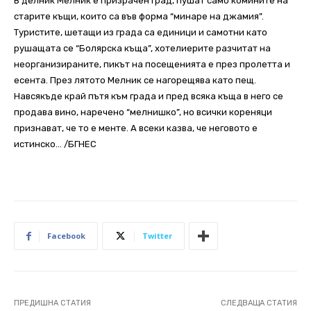
В делник Мелник е призрачен град, пушат само комините на
старите къщи, които са във форма “минаре на джамия”.
Туристите, шетащи из града са единици и самотни като
рушащата се “Болярска къща”, хотелиерите разчитат на
неорганизираните, пикът на посещенията е през пролетта и
есента. През лятото Мелник се нагорещява като пещ.
Навсякъде край пътя към града и пред всяка къща в него се
продава вино, наречено “мелнишко”, но всички кореняци
признават, че то е менте. А всеки казва, че неговото е
истинско… /БГНЕС
Facebook
Twitter
ПРЕДИШНА СТАТИЯ
СЛЕДВАЩА СТАТИЯ