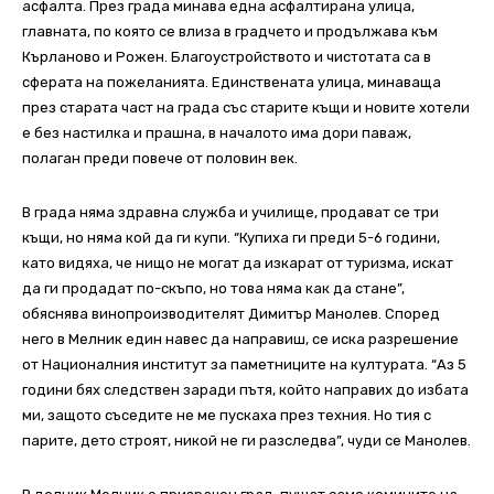
асфалта. През града минава една асфалтирана улица,
главната, по която се влиза в градчето и продължава към
Кърланово и Рожен. Благоустройството и чистотата са в
сферата на пожеланията. Единствената улица, минаваща
през старата част на града със старите къщи и новите хотели
е без настилка и прашна, в началото има дори паваж,
полаган преди повече от половин век.
В града няма здравна служба и училище, продават се три
къщи, но няма кой да ги купи. “Купиха ги преди 5-6 години,
като видяха, че нищо не могат да изкарат от туризма, искат
да ги продадат по-скъпо, но това няма как да стане”,
обяснява винопроизводителят Димитър Манолев. Според
него в Мелник един навес да направиш, се иска разрешение
от Националния институт за паметниците на културата. “Аз 5
години бях следствен заради пътя, който направих до избата
ми, защото съседите не ме пускаха през техния. Но тия с
парите, дето строят, никой не ги разследва”, чуди се Манолев.