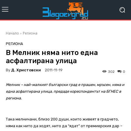
Начало
Региона
РЕГИОНА
В Мелник няма нито една
асфалтирана улица
By
Д. Христовски
2011-11-19
302
0
Мелник – най-малкият български град е прашен, мръсен, няма и
една асфалтирана улица, предаде кореспондентът на БГНЕС в
региона.
Така мелничани, близо 200 души, които живеят в градчето,
няма как нито да ходят, нито да “ядат” от премиерския дар –