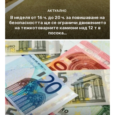
АКТУАЛНО
В неделя от 16 ч. до 20 ч. за повишаване на
безопасността ще се ограничи движението
на тежкотоварните камиони над 12 т в
посока...