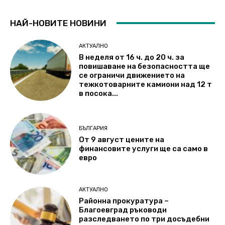
НАЙ-НОВИТЕ НОВИНИ
АКТУАЛНО
В неделя от 16 ч. до 20 ч. за
повишаване на безопасността ще
се ограничи движението на
тежкотоварните камиони над 12 т
в посока...
БЪЛГАРИЯ
От 9 август цените на
финансовите услуги ще са само в
евро
АКТУАЛНО
Районна прокуратура –
Благоевград ръководи
разследването по три досъдебни