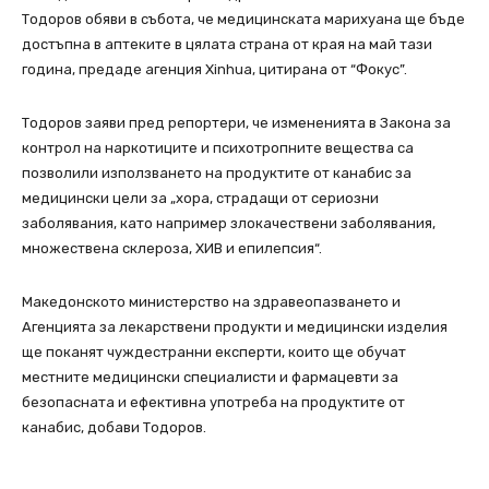
Тодоров обяви в събота, че медицинската марихуана ще бъде
достъпна в аптеките в цялата страна от края на май тази
година, предаде агенция Xinhua, цитирана от “Фокус”.
Тодоров заяви пред репортери, че измененията в Закона за
контрол на наркотиците и психотропните вещества са
позволили използването на продуктите от канабис за
медицински цели за „хора, страдащи от сериозни
заболявания, като например злокачествени заболявания,
множествена склероза, ХИВ и епилепсия“.
Македонското министерство на здравеопазването и
Агенцията за лекарствени продукти и медицински изделия
ще поканят чуждестранни експерти, които ще обучат
местните медицински специалисти и фармацевти за
безопасната и ефективна употреба на продуктите от
канабис, добави Тодоров.