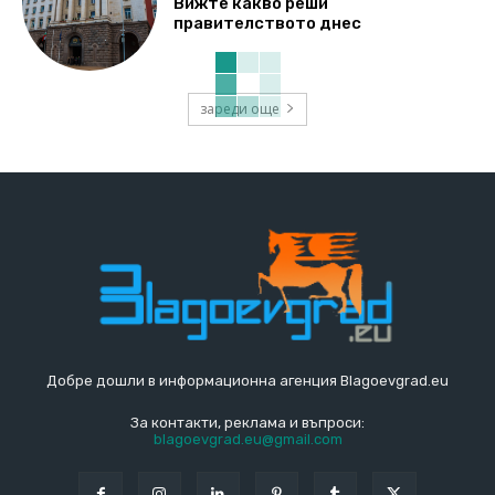
Вижте какво реши
правителството днес
зареди още
Добре дошли в информационна агенция Blagoevgrad.eu
За контакти, реклама и въпроси:
blagoevgrad.eu@gmail.com