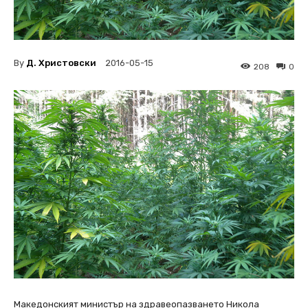
By
Д. Христовски
2016-05-15
208
0
Македонският министър на здравеопазването Никола