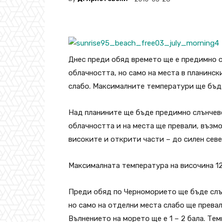
Днес преди обяд времето ще е предимно с
облачността, но само на места в планинс
слабо. Максималните температури ще бъда
Над планините ще бъде предимно слънчево
облачността и на места ще превали, възмо
високите и открити части – до силен сев
Максималната температура на височина 120
Преди обяд по Черноморието ще бъде слън
но само на отделни места слабо ще прева
Вълнението на морето ще е 1 – 2 бала. Тем