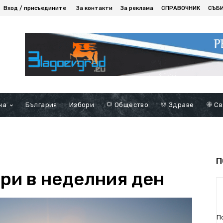
Вход / присъедините
За контакти
За реклама
СПРАВОЧНИК
СЪБ
на
България
Избори
Общество
Здраве
Св
П
ри в неделния ден
П