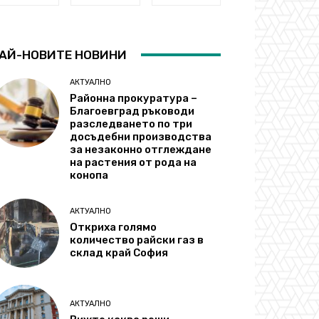
АЙ-НОВИТЕ НОВИНИ
АКТУАЛНО
Районна прокуратура –
Благоевград ръководи
разследването по три
досъдебни производства
за незаконно отглеждане
на растения от рода на
конопа
АКТУАЛНО
Откриха голямо
количество райски газ в
склад край София
АКТУАЛНО