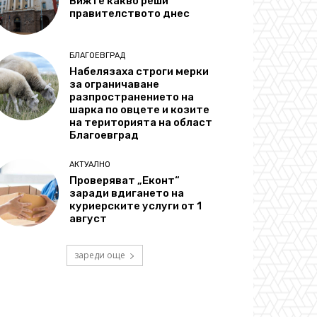
Вижте какво реши
правителството днес
БЛАГОЕВГРАД
Набелязаха строги мерки
за ограничаване
разпространението на
шарка по овцете и козите
на територията на област
Благоевград
АКТУАЛНО
Проверяват „Еконт“
заради вдигането на
куриерските услуги от 1
август
зареди още