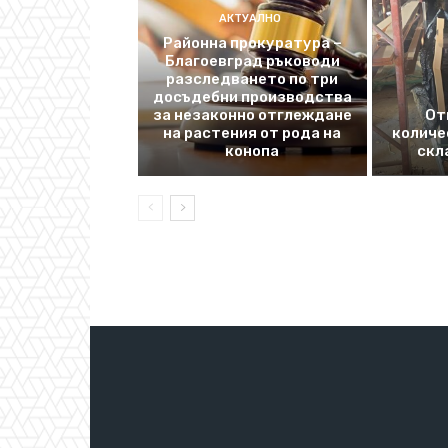
АКТУАЛНО
Районна прокуратура –
Благоевград ръководи
разследването по три
досъдебни производства
за незаконно отглеждане
От
на растения от рода на
количе
конопа
скл