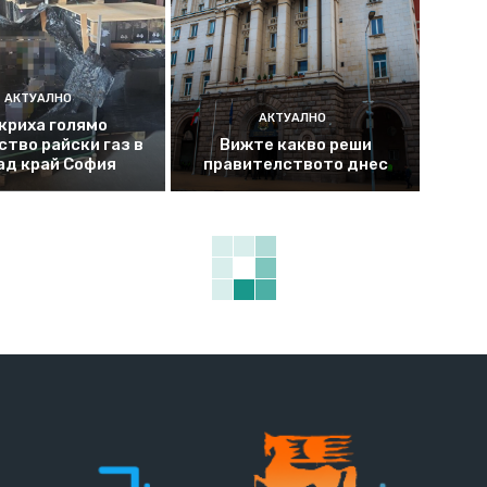
АКТУАЛНО
АКТУАЛНО
криха голямо
ство райски газ в
Вижте какво реши
ад край София
правителството днес