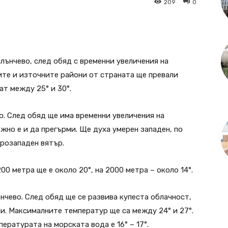
209
0
лънчево, след обяд с временни увеличения на
ките и източните райони от страната ще превали
т между 25° и 30°.
. След обяд ще има временни увеличения на
жно е и да прегърми. Ще духа умерен западен, по
ерозападен вятър.
0 метра ще е около 20°, на 2000 метра – около 14°.
чево. След обяд ще се развива купеста облачност,
ли. Максималните температур ще са между 24° и 27°.
пературата на морската вода е 16° – 17°.