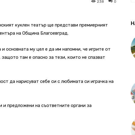
238
0
Н
инският куклен театър ще представи премиерният
центъра на Община Благоевград.
и основната му цел е да им напомни, че игрите от
, защото там е опасно за тези, които не спазват
ост да нарисуват себе си с любимата си играчка на
и и предложени на съответните органи за