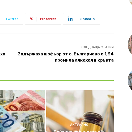
Twitter
Pinterest
Linkedin
СЛЕДВАЩА СТАТИЯ
иха
Задържаха шофьор от с. Българчево с 1,34
промила алкохол в кръвта
АКТУАЛНО