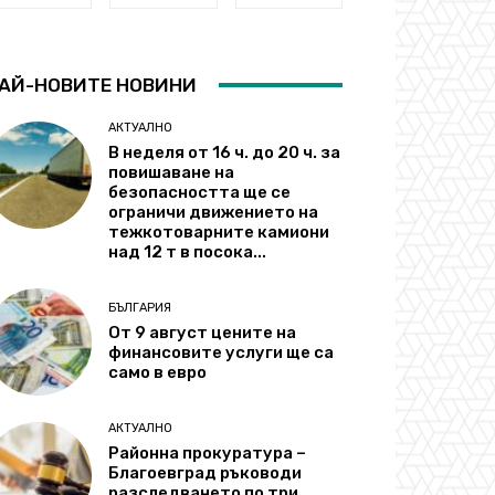
АЙ-НОВИТЕ НОВИНИ
АКТУАЛНО
В неделя от 16 ч. до 20 ч. за
повишаване на
безопасността ще се
ограничи движението на
тежкотоварните камиони
над 12 т в посока...
БЪЛГАРИЯ
От 9 август цените на
финансовите услуги ще са
само в евро
АКТУАЛНО
Районна прокуратура –
Благоевград ръководи
разследването по три