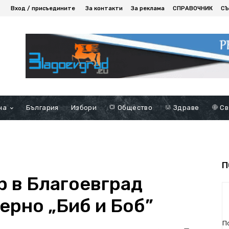
Вход / присъедините
За контакти
За реклама
СПРАВОЧНИК
СЪ
на
България
Избори
Общество
Здраве
Св
П
р в Благоевград
ерно „Биб и Боб”
П