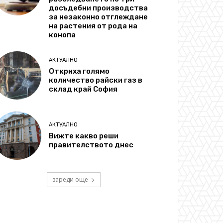
досъдебни производства
за незаконно отглеждане
на растения от рода на
конопа
АКТУАЛНО
Откриха голямо
количество райски газ в
склад край София
АКТУАЛНО
Вижте какво реши
правителството днес
зареди още