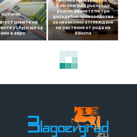
Районна прокуратура –
Благоевград ръководи
разследването по три
БЪЛГАРИЯ
досъдебни производства
август цените на
за незаконно отглеждане
вите услуги ще са
на растения от рода на
само в евро
конопа