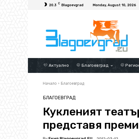
C
20.3
Blagoevgrad
Monday, August 10, 2026
Актуално
Благоевград
Регио
Начало
Благоевград
БЛАГОЕВГРАД
Кукленият театъ
представя преми
By
Екип Blagoevgrad.EU
2012-03-12