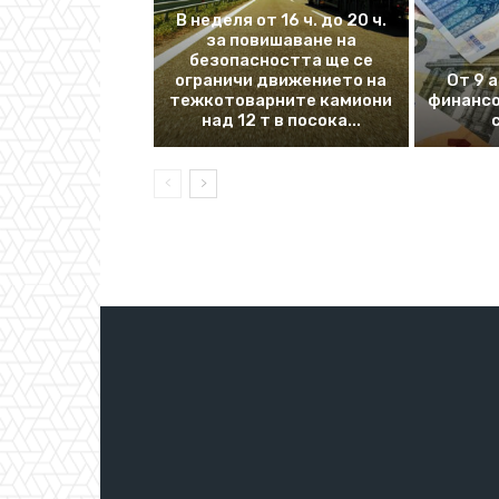
В неделя от 16 ч. до 20 ч.
за повишаване на
безопасността ще се
ограничи движението на
От 9 
тежкотоварните камиони
финансо
над 12 т в посока...