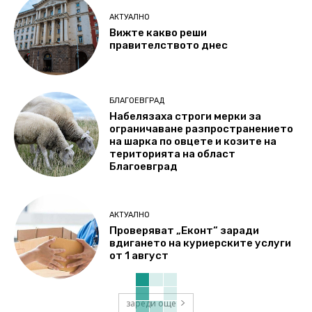
АКТУАЛНО
Вижте какво реши
правителството днес
БЛАГОЕВГРАД
Набелязаха строги мерки за
ограничаване разпространението
на шарка по овцете и козите на
територията на област
Благоевград
АКТУАЛНО
Проверяват „Еконт“ заради
вдигането на куриерските услуги
от 1 август
зареди още