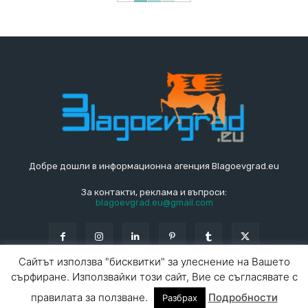
Добре дошли в информационна агенция Blagoevgrad.eu
За контакти, реклама и въпроси:
blagoevgrad.eu@gmail.com
Сайтът използва "бисквитки" за улеснение на Вашето
сърфиране. Използвайки този сайт, Вие се съгласявате с
© Blagoevgrad.EU 2010 - 2026
Общи условия
|
правилата за ползване.
Подробности
Разбрах