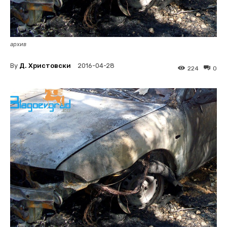
архив
By
Д. Христовски
2016-04-28
224
0