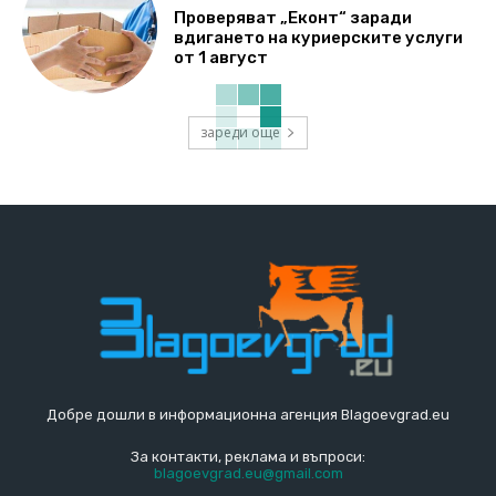
Проверяват „Еконт“ заради
вдигането на куриерските услуги
от 1 август
зареди още
Добре дошли в информационна агенция Blagoevgrad.eu
За контакти, реклама и въпроси:
blagoevgrad.eu@gmail.com