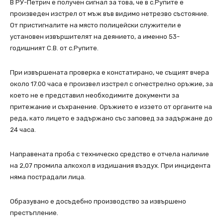
В РУ-Петрич е получен сигнал за това, че в с.Рупите е
произведен изстрел от мъж във видимо нетрезво състояние.
От пристигналите на място полицейски служители е
установен извършителят на деянието, а именно 53-
годишният С.В. от с.Рупите.
При извършената проверка е констатирано, че същият вчера
около 17.00 часа е произвел изстрел с огнестрелно оръжие, за
което не е представил необходимите документи за
притежание и съхранение. Оръжието е иззето от органите на
реда, като лицето е задържано със заповед за задържане до
24 часа.
Направената проба с техническо средство е отчела наличие
на 2,07 промила алкохол в издишания въздух. При инцидента
няма пострадали лица.
Образувано е досъдебно производство за извършено
престъпление.