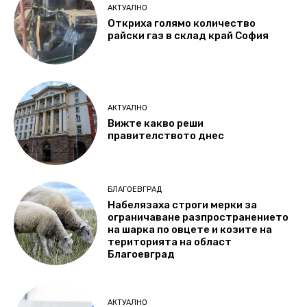
АКТУАЛНО
Откриха голямо количество
райски газ в склад край София
АКТУАЛНО
Вижте какво реши
правителството днес
БЛАГОЕВГРАД
Набелязаха строги мерки за
ограничаване разпространението
на шарка по овцете и козите на
територията на област
Благоевград
АКТУАЛНО