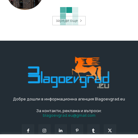
зареди още
Добре дошли в информационна агенция Blagoevgrad.eu
За контакти, реклама и въпроси:
blagoevgrad.eu@gmail.com