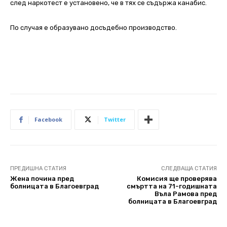
след наркотест е установено, че в тях се съдържа канабис.
По случая е образувано досъдебно производство.
Facebook
Twitter
ПРЕДИШНА СТАТИЯ
СЛЕДВАЩА СТАТИЯ
Жена почина пред
Комисия ще проверява
болницата в Благоевград
смъртта на 71-годишната
Въла Рамова пред
болницата в Благоевград