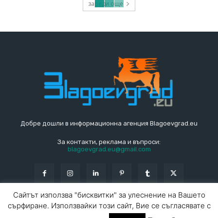
зареди още
Добре дошли в информационна агенция Blagoevgrad.eu
За контакти, реклама и въпроси:
blagoevgrad.eu@gmail.com
Сайтът използва "бисквитки" за улеснение на Вашето
сърфиране. Използвайки този сайт, Вие се съгласявате с
© Blagoevgrad.EU 2010 - 2026
Общи условия
|