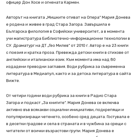
офицер Дон Хосе и огнената Кармен.
Авторът на книгата „Мишките отиват на Опера“ Мария Донева
е родена и живее в град Стара Загора. Завършила е
Българска филология в Софийски университет, а в момента
учи магистратура Библиотечно-информационни технологии в
СУ. Драматург на ДТ „Гео Милев“ от 2010 г. Автор е на 23 книги
с поезия и кратка проза. Превежда детски книги в стихове от
английски и италиански език. Към момента има над 80
издадени преводни заглавия. Води рубрика за съвременна
литература в Медиапул, както и за детска литература в сайта
Вижте.
От четири години води рубрика за книги в Радио Стара
Загора и подкаст „За книгите“. Мария Донева се включва
активно във всякакви социални инициативи, подкрепящи и
популяризиращи четенето, особено сред децата. Гостувала е
в десетки градове и села в страната и в чужбина за срещи с
читатели от всички възрастови групи. Мария Донева е