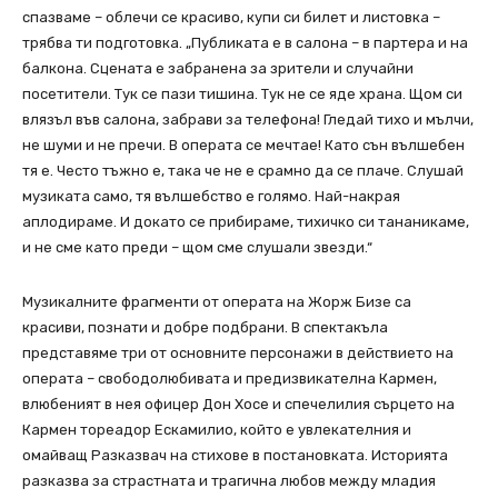
спазваме – облечи се красиво, купи си билет и листовка –
трябва ти подготовка. „Публиката е в салона – в партера и на
балкона. Сцената е забранена за зрители и случайни
посетители. Тук се пази тишина. Тук не се яде храна. Щом си
влязъл във салона, забрави за телефона! Гледай тихо и мълчи,
не шуми и не пречи. В операта се мечтае! Като сън вълшебен
тя е. Често тъжно е, така че не е срамно да се плаче. Слушай
музиката само, тя вълшебство е голямо. Най-накрая
аплодираме. И докато се прибираме, тихичко си тананикаме,
и не сме като преди – щом сме слушали звезди.“
Музикалните фрагменти от операта на Жорж Бизе са
красиви, познати и добре подбрани. В спектакъла
представяме три от основните персонажи в действието на
операта – свободолюбивата и предизвикателна Кармен,
влюбеният в нея офицер Дон Хосе и спечелилия сърцето на
Кармен тореадор Ескамилио, който е увлекателния и
омайващ Разказвач на стихове в постановката. Историята
разказва за страстната и трагична любов между младия