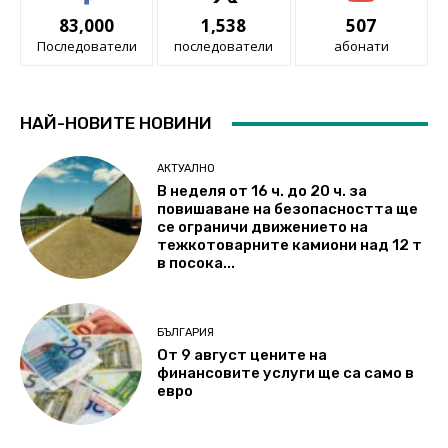
83,000
1,538
507
Последователи
последователи
абонати
НАЙ-НОВИТЕ НОВИНИ
АКТУАЛНО
В неделя от 16 ч. до 20 ч. за
повишаване на безопасността ще
се ограничи движението на
тежкотоварните камиони над 12 т
в посока...
БЪЛГАРИЯ
От 9 август цените на
финансовите услуги ще са само в
евро