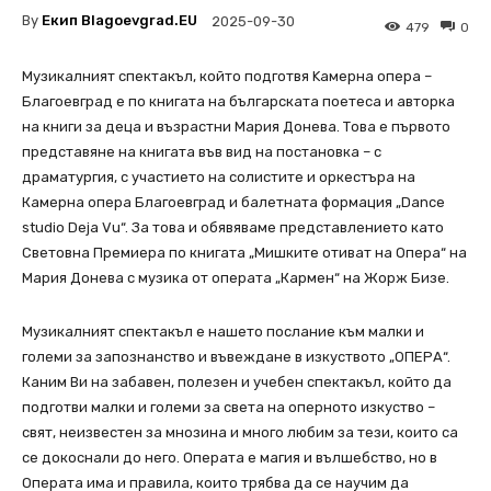
By
Екип Blagoevgrad.EU
2025-09-30
479
0
Музикалният спектакъл, който подготвя Kамерна опера –
Благоевград е по книгата на българската поетеса и авторка
на книги за деца и възрастни Мария Донева. Това е първото
представяне на книгата във вид на постановка – с
драматургия, с участието на солистите и оркестъра на
Камерна опера Благоевград и балетната формация „Dance
studio Deja Vu“. За това и обявяваме представлението като
Световна Премиера по книгата „Мишките отиват на Опера“ на
Мария Донева с музика от операта „Кармен“ на Жорж Бизе.
Музикалният спектакъл е нашето послание към малки и
големи за запознанство и въвеждане в изкуството „ОПЕРА“.
Каним Ви на забавен, полезен и учебен спектакъл, който да
подготви малки и големи за света на оперното изкуство –
свят, неизвестен за мнозина и много любим за тези, които са
се докоснали до него. Операта е магия и вълшебство, но в
Операта има и правила, които трябва да се научим да