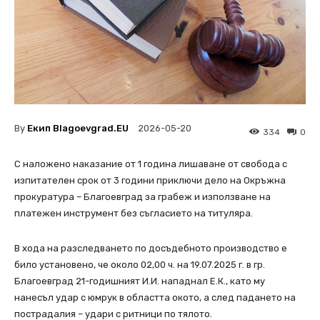
By
Екип Blagoevgrad.EU
2026-05-20
334
0
С наложено наказание от 1 година лишаване от свобода с
изпитателен срок от 3 години приключи дело на Окръжна
прокуратура – Благоевград за грабеж и използване на
платежен инструмент без съгласието на титуляра.
В хода на разследването по досъдебното производство е
било установено, че около 02,00 ч. на 19.07.2025 г. в гр.
Благоевград 21-годишният И.И. нападнал Е.К., като му
нанесъл удар с юмрук в областта окото, а след падането на
пострадалия – удари с ритници по тялото.