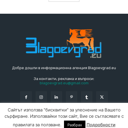
Добре дошли в информационна агенция Blagoevgrad.eu
За контакти, реклама и въпроси:
blagoevgrad.eu@gmail.com
Сайтът използва "бисквитки" за улеснение на Вашето
сърфиране. Използвайки този сайт, Вие се съгласявате с
© Blagoevgrad.EU 2010 - 2026
Общи условия
|
правилата за ползване.
Подробности
Разбрах
За контакти
За реклама
СПРАВОЧНИК
СЪБИТИЯ