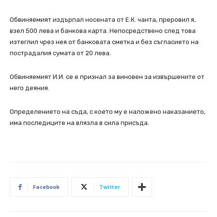
Обвиняемият издърпал носената от Е.К. чанта, преровил я,
взел 500 лева и банкова карта. Непосредствено след това
изтеглил чрез нея от банковата сметка и без съгласието на
пострадалия сумата от 20 лева.
Обвиняемият И.И. се е признал за виновен за извършените от
него деяния.
Определението на съда, с което му е наложено наказанието,
има последиците на влязла в сила присъда.
Facebook
Twitter