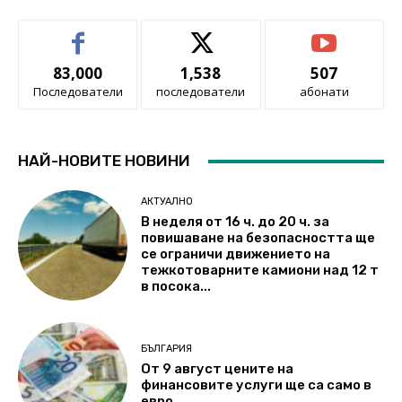
83,000
1,538
507
Последователи
последователи
абонати
НАЙ-НОВИТЕ НОВИНИ
АКТУАЛНО
В неделя от 16 ч. до 20 ч. за
повишаване на безопасността ще
се ограничи движението на
тежкотоварните камиони над 12 т
в посока...
БЪЛГАРИЯ
От 9 август цените на
финансовите услуги ще са само в
евро