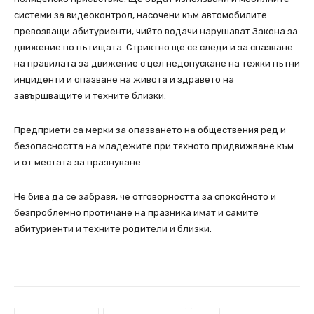
системи за видеоконтрол, насочени към автомобилите
превозващи абитуриенти, чийто водачи нарушават Закона за
движение по пътищата. Стриктно ще се следи и за спазване
на правилата за движение с цел недопускане на тежки пътни
инциденти и опазване на живота и здравето на
завършващите и техните близки.
Предприети са мерки за опазването на обществения ред и
безопасността на младежите при тяхното придвижване към
и от местата за празнуване.
Не бива да се забравя, че отговорността за спокойното и
безпроблемно протичане на празника имат и самите
абитуриенти и техните родители и близки.