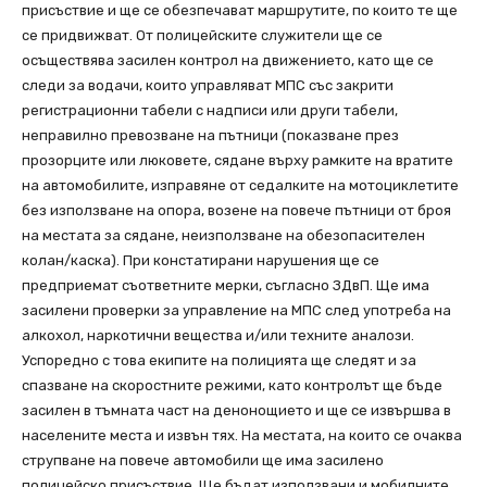
присъствие и ще се обезпечават маршрутите, по които те ще
се придвижват. От полицейските служители ще се
осъществява засилен контрол на движението, като ще се
следи за водачи, които управляват МПС със закрити
регистрационни табели с надписи или други табели,
неправилно превозване на пътници (показване през
прозорците или люковете, сядане върху рамките на вратите
на автомобилите, изправяне от седалките на мотоциклетите
без използване на опора, возене на повече пътници от броя
на местата за сядане, неизползване на обезопасителен
колан/каска). При констатирани нарушения ще се
предприемат съответните мерки, съгласно ЗДвП. Ще има
засилени проверки за управление на МПС след употреба на
алкохол, наркотични вещества и/или техните аналози.
Успоредно с това екипите на полицията ще следят и за
спазване на скоростните режими, като контролът ще бъде
засилен в тъмната част на денонощието и ще се извършва в
населените места и извън тях. На местата, на които се очаква
струпване на повече автомобили ще има засилено
полицейско присъствие. Ще бъдат използвани и мобилните