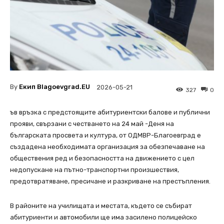
By
Екип Blagoevgrad.EU
2026-05-21
327
0
ъв връзка с предстоящите абитуриентски балове и публични
прояви, свързани с честването на 24 май -Деня на
българската просвета и култура, от ОДМВР-Благоевград е
създадена необходимата организация за обезпечаване на
обществения ред и безопасността на движението с цел
недопускане на пътно-транспортни произшествия,
предотвратяване, пресичане и разкриване на престъпления.
В районите на училищата и местата, където се събират
абитуриенти и автомобили ще има засилено полицейско