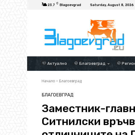
C
23.7
Blagoevgrad
Saturday, August 8, 2026
Актуално
Благоевград
Регио
Начало
Благоевград
БЛАГОЕВГРАД
Заместник-главн
Ситнилски връчв
отличниците на 