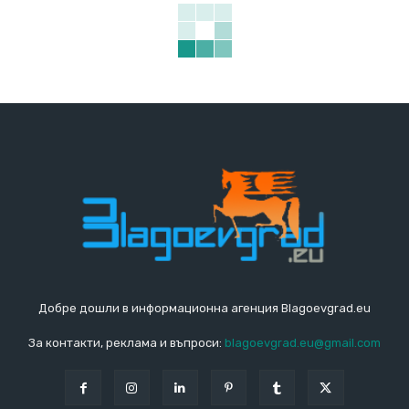
Добре дошли в информационна агенция Blagoevgrad.eu
За контакти, реклама и въпроси:
blagoevgrad.eu@gmail.com