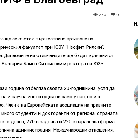
250
0
Н
ета ще се състои тържествено връчване на
рическия факултет при ЮЗУ “Неофит Рилски”,
а. Дипломите на отличниците ще бъдат връчени от
а България Камен Ситнилски и ректора на ЮЗУ
зи година отбеляза своята 20-годишнина, успя да
а и научна институция не само у нас, но и в
. Член е на Европейската асоциация на правните
 много студенти и докторанти от региона, страната
 в редовна, 770 в задочна и 220 в паралелна форма
ублична администрация, Международни отношения,