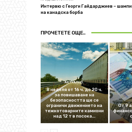
Интервю с Георги Гайдарджиев – шампи
на канадска борба
ПРОЧЕТЕТЕ ОЩЕ..
АКТУАЛНО
В неделя от 16 ч. до 20 ч.
за повишаване на
безопасността ще се
ограничи движението на
От 9 
тежкотоварните камиони
финансо
над 12 т в посока...