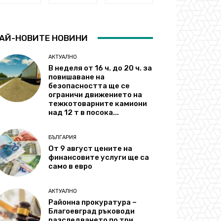
АЙ-НОВИТЕ НОВИНИ
АКТУАЛНО
В неделя от 16 ч. до 20 ч. за
повишаване на
безопасността ще се
ограничи движението на
тежкотоварните камиони
над 12 т в посока...
БЪЛГАРИЯ
От 9 август цените на
финансовите услуги ще са
само в евро
АКТУАЛНО
Районна прокуратура –
Благоевград ръководи
разследването по три