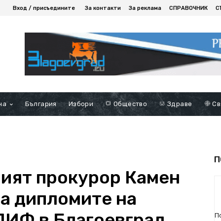
Вход / присъедините
За контакти
За реклама
СПРАВОЧНИК
С
на
България
Избори
Общество
Здраве
Св
П
ият прокурор Камен
а дипломите на
ПИФ в Благоевград
П