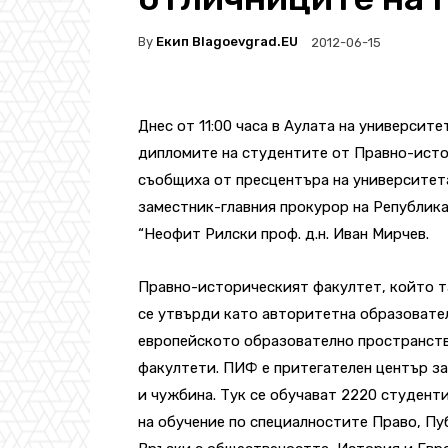
By
Екип Blagoevgrad.EU
2012-06-15
Днес от 11:00 часа в Аулата на университ
дипломите на студентите от Правно-исто
съобщиха от пресцентъра на университет
заместник-главния прокурор на Републик
“Неофит Рилски проф. д.н. Иван Мирчев.
Правно-историческият факултет, който та
се утвърди като авторитетна образователн
европейското образователно пространство
факултети. ПИФ е притегателен център за
и чужбина. Тук се обучават 2220 студенти
на обучение по специалностите Право, П