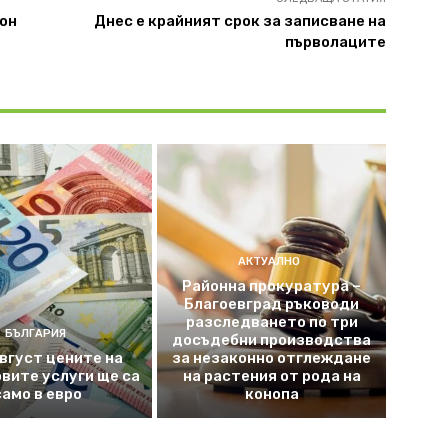
он
Днес е крайният срок за записване на
първолаците
АКТУАЛНО
Районна прокуратура –
Благоевград ръководи
разследването по три
БЪЛГАРИЯ
досъдебни производства
август цените на
за незаконно отглеждане
вите услуги ще са
на растения от рода на
само в евро
конопа