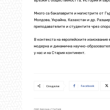
Връзки с обществеността, История и Евр
Много са бакалаврите и магистрите от Гъ
Молдова, Украйна, Казахстан и др. Разши
преподавателите и студентите чрез спора
В контекста на европейските изисквания е
модерна и динамична научно-образовател
у нас и на Стария континент.
Facebook
Сподели
ПРЕДИШНА СТАТИЯ