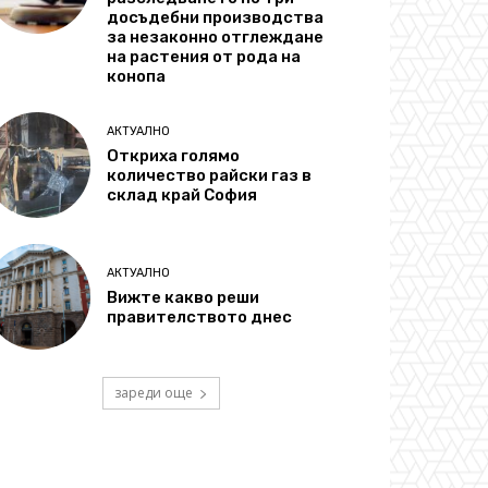
досъдебни производства
за незаконно отглеждане
на растения от рода на
конопа
АКТУАЛНО
Откриха голямо
количество райски газ в
склад край София
АКТУАЛНО
Вижте какво реши
правителството днес
зареди още