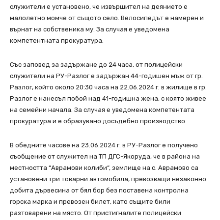
служители е установено, че извършител на деянието е
малолетно момче от същото село. Велосипедът е намерен и
върнат на собственика му. За случая е уведомена
компетентната прокуратура.
Със заповед за задържане до 24 часа, от полицейски
служители на РУ-Разлог е задържан 44-годишен мъж от гр.
Разлог, който около 20:30 часа на 22.06.2024 г. в жилище в гр.
Разлог е нанесъл побой над 41-годишна жена, с която живее
на семейни начала. За случая е уведомена компетентата
прокуратура и е образувано досъдебно производство.
В обедните часове на 23.06.2024 г. в РУ-Разлог е получено
съобщение от служител на ТП ДГС-Якоруда, че в района на
местността “Аврамови колиби“, землище на с. Аврамово са
установени три товарни автомобила, превозващи незаконно
добита дървесина от бял бор без поставена контролна
горска марка и превозен билет, като същите били
разтоварени на място. От пристигналите полицейски