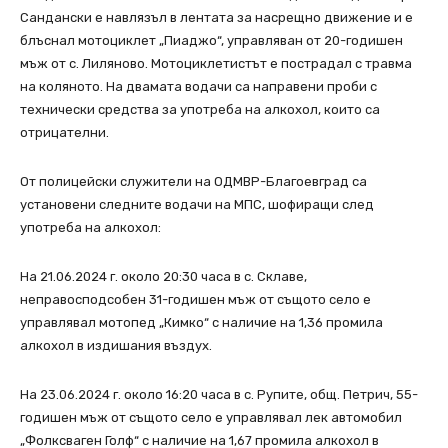
Сандански е навлязъл в лентата за насрещно движение и е
блъснал мотоциклет „Пиаджо“, управляван от 20-годишен
мъж от с. Лиляново. Мотоциклетистът е пострадал с травма
на коляното. На двамата водачи са направени проби с
технически средства за употреба на алкохол, които са
отрицателни.
От полицейски служители на ОДМВР-Благоевград са
установени следните водачи на МПС, шофиращи след
употреба на алкохол:
На 21.06.2024 г. около 20:30 часа в с. Склаве,
неправосподсобен 31-годишен мъж от същото село е
управлявал мотопед „Кимко“ с наличие на 1,36 промила
алкохол в издишания въздух.
На 23.06.2024 г. около 16:20 часа в с. Рупите, общ. Петрич, 55-
годишен мъж от същото село е управлявал лек автомобил
„Фолксваген Голф“ с наличие на 1,67 промила алкохол в