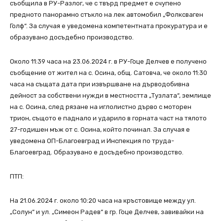
съобщила в РУ-Разлог, че с твърд предмет е счупено
предното панорамно стъкло на лек автомобил „Фолксваген
Голф“. За случая е уведомена компетентната прокуратура и е
образувано досъдебно производство.
Около 11:39 часа на 23.06.2024 г. в РУ-Гоце Делчев е получено
съобщение от жител на с. Осина, общ. Сатовча, че около 11:30
часа на същата дата при извършване на дърводобивна
дейност за собствени нужди в местността „Тузлата“, землище
на с. Осина, след рязане на иглолистно дърво с моторен
трион, същото е паднало и ударило в горната част на тялото
27-годишен мъж от с. Осина, който починал. За случая е
уведомена ОП-Благоевград и Инспекция по труда-
Благоевград. Образувано е досъдебно производство.
ПТП:
На 21.06.2024 г. около 10:20 часа на кръстовище между ул.
„Солун“ и ул. „Симеон Радев“ в гр. Гоце Делчев, завивайки на