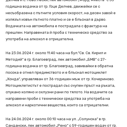
годишна водачка от гр. Гоце Делчев, движейки се с
несъобразена с пътните условия скорост, на десен завой е
излязъл извън пътното платно и се е блъснал в дърво.
Водачката на автомобила е пострадала с фрактура на
прешлен. Направената й проба с техническо средство за
употреба на алкохол е отрицателна.
На 23.06.2024 г. около 11:40 часа на бул.“Св. Св. Кирил и
Методий“ в гр. Благоевград, лек автомобил „БМВ“ с 27-
годишна водачка от гр. Благоевград, завивайки в обратна
посока е отнел предимството и е блъснал мотоциклет
„Хонда“, управляван от 36-годишен мъж от гр. Кочериново.
Мотоциклетистът е пострадал със счупен пръст на ръката,
спукано коляно и охлузни рани по тялото. На водачите са
направени проби с технически средства за употреба на
алкохол и наркотични вещества, които са отрицателни.
На 24.06.2024 г. около 00:10 часа на ул. „Солунска“ в гр.
Сандански, лек автомобил „Рено“ с 59-годишен водач от гр.