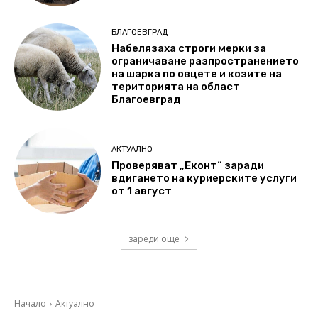
БЛАГОЕВГРАД
Набелязаха строги мерки за
ограничаване разпространението
на шарка по овцете и козите на
територията на област
Благоевград
АКТУАЛНО
Проверяват „Еконт“ заради
вдигането на куриерските услуги
от 1 август
зареди още