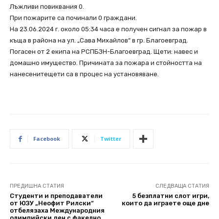
Лъжливи повиквания 0.
При пожарите са починали 0 граждани.
На 23.06.2024 г. около 05:34 часа е получен сигнал за пожар в
къща в района на ул. „Сава Михайлов“ в гр. Благоевград.
Погасен от 2 екипа на РСПБЗН-Благоевград. Щети: навес и
домашно имущество. Причината за пожара и стойността на
нанесенитещети са в процес на установяване.
Facebook
Twitter
ПРЕДИШНА СТАТИЯ
СЛЕДВАЩА СТАТИЯ
Студенти и преподаватели
5 безплатни слот игри,
от ЮЗУ „Неофит Рилски“
които да играете още дне
отбелязаха Международния
олимпийски ден с факелно