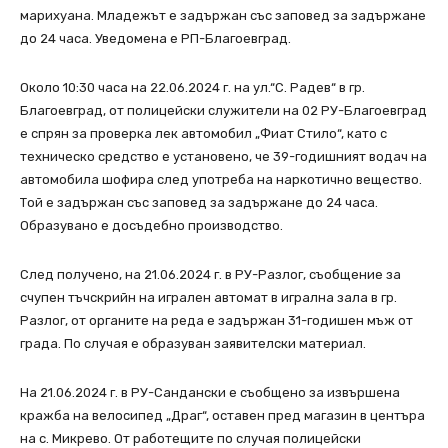
марихуана. Младежът е задържан със заповед за задържане
до 24 часа. Уведомена е РП-Благоевград.
Около 10:30 часа на 22.06.2024 г. на ул.“С. Радев“ в гр.
Благоевград, от полицейски служители на 02 РУ-Благоевград
е спрян за проверка лек автомобил „Фиат Стило“, като с
техническо средство е установено, че 39-годишният водач на
автомобила шофира след употреба на наркотично вещество.
Той е задържан със заповед за задържане до 24 часа.
Образувано е досъдебно производство.
След получено, на 21.06.2024 г. в РУ-Разлог, съобщение за
счупен тъчскрийн на игрален автомат в игрална зала в гр.
Разлог, от органите на реда е задържан 31-годишен мъж от
града. По случая е образуван заявителски материал.
На 21.06.2024 г. в РУ-Сандански е съобщено за извършена
кражба на велосипед „Драг“, оставен пред магазин в центъра
на с. Микрево. От работещите по случая полицейски