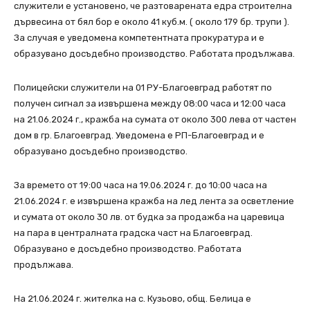
служители е установено, че разтоварената едра строителна
дървесина от бял бор е около 41 куб.м. ( около 179 бр. трупи ).
За случая е уведомена компетентната прокуратура и е
образувано досъдебно производство. Работата продължава.
Полицейски служители на 01 РУ-Благоевград работят по
получен сигнал за извършена между 08:00 часа и 12:00 часа
на 21.06.2024 г., кражба на сумата от около 300 лева от частен
дом в гр. Благоевград. Уведомена е РП-Благоевград и е
образувано досъдебно производство.
За времето от 19:00 часа на 19.06.2024 г. до 10:00 часа на
21.06.2024 г. е извършена кражба на лед лента за осветление
и сумата от около 30 лв. от будка за продажба на царевица
на пара в централната градска част на Благоевград.
Образувано е досъдебно производство. Работата
продължава.
На 21.06.2024 г. жителка на с. Кузьово, общ. Белица е