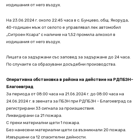
издишания от него въздух.
На 23.06.2024 г. около 22:45 часа в с. Бунцево, общ. Якоруда,
40-годишен мъж от селото е управлявал лек автомобил
„Ситроен Ксара“ с наличие на 1,52 промила алкохол в
издишания от него въздух.
Лицата са задържани със заповед за задържане до 24 часа.
По случаите са образувани досъдебни производства.
Оперативна обстановка в района на действие на РДПБЗН-
Благоевград
За периода от 08:00 часа на 21.06.2024 г. до 08:00 часа на
24.06.2024 г. в звената за ПБЗН при РДПБЗН – Благоевград са
регистрирани 33 сигнала за произшествия.
Ликвидирани са 21 пожара.
С преки материални щети 1 пожара.
Без нанесени материални щети са възникнали 20 пожара.
Извършени са 12 спасителни дейности.