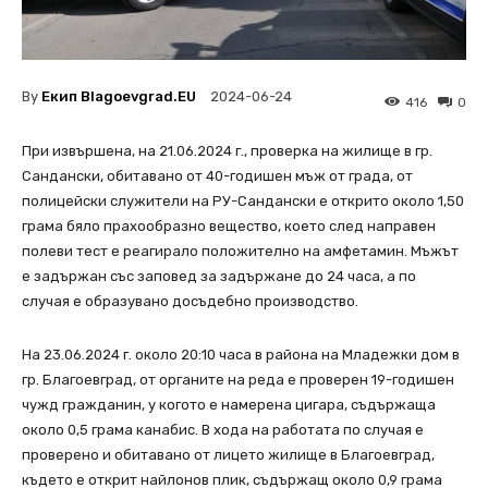
By
Екип Blagoevgrad.EU
2024-06-24
416
0
При извършена, на 21.06.2024 г., проверка на жилище в гр.
Сандански, обитавано от 40-годишен мъж от града, от
полицейски служители на РУ-Сандански е открито около 1,50
грама бяло прахообразно вещество, което след направен
полеви тест е реагирало положително на амфетамин. Мъжът
е задържан със заповед за задържане до 24 часа, а по
случая е образувано досъдебно производство.
На 23.06.2024 г. около 20:10 часа в района на Младежки дом в
гр. Благоевград, от органите на реда е проверен 19-годишен
чужд гражданин, у когото е намерена цигара, съдържаща
около 0,5 грама канабис. В хода на работата по случая е
проверено и обитавано от лицето жилище в Благоевград,
където е открит найлонов плик, съдържащ около 0,9 грама