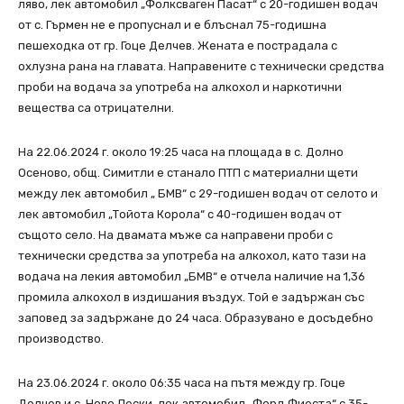
ляво, лек автомобил „Фолксваген Пасат“ с 20-годишен водач
от с. Гърмен не е пропуснал и е блъснал 75-годишна
пешеходка от гр. Гоце Делчев. Жената е пострадала с
охлузна рана на главата. Направените с технически средства
проби на водача за употреба на алкохол и наркотични
вещества са отрицателни.
На 22.06.2024 г. около 19:25 часа на площада в с. Долно
Осеново, общ. Симитли е станало ПТП с материални щети
между лек автомобил „ БМВ“ с 29-годишен водач от селото и
лек автомобил „Тойота Корола“ с 40-годишен водач от
същото село. На двамата мъже са направени проби с
технически средства за употреба на алкохол, като тази на
водача на лекия автомобил „БМВ“ е отчела наличие на 1,36
промила алкохол в издишания въздух. Той е задържан със
заповед за задържане до 24 часа. Образувано е досъдебно
производство.
На 23.06.2024 г. около 06:35 часа на пътя между гр. Гоце
Делчев и с. Ново Лески, лек автомобил „Форд Фиеста“ с 35-