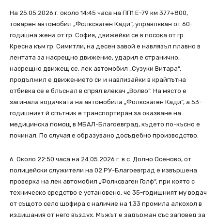
На 25.05.2026 г. около 14:45 часа на ПП1 Е-79 км 377+800,
товарен автомобил „Фолксваген Кади“, управляван от 60-
годишна жена от гр. София, движейки се в посока от гр.
Кресна към гр. Симитли, на десен завой е навлязъл плавно в
лентата за насрещно движение, ударил е странично,
насрещно движещ се, лек автомобил „Сузуки Витара“,
продължил е движението си и навлизайки в крайпътна
отбивка се е блъснал в спрял влекач „Волво“. На място е
загинала водачката на автомобила „Фолксваген Кади“, а 53-
годишният й спътник е транспортиран за оказване на
медицинска помощ в МБАЛ-Благоевград, където по-късно е
починал. По случая е образувано досъдебно производство.
6. Около 22:50 часа на 24.05.2026 г. в с. Долно Осеново, от
полицейски служители на 02 РУ-Благоевград е извършена
проверка на лек автомобил „Фолксваген Голф“, при която с
техническо средство е установено, че 35-годишният му водач
от същото село шофира с наличие на 1,33 промила алкохол в
издишания от него въздух. Мъжът е задържан със заповед за