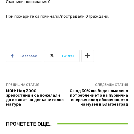
Лъжливи повиквания 0.
При пожарите са починали/пострадали 0 граждани.
Facebook
Twitter
ПРЕДИШНА СТАТИЯ
СЛЕДВАЩА СТАТИЯ
МОН: Над 3000
С над 30% ще бъде намалено
зрелостници са пожелали
потреблението на първична
да се явят на допълнителна
енергия след обновяването
матура
на музея в Благоевград
ПРОЧЕТЕТЕ ОЩЕ..