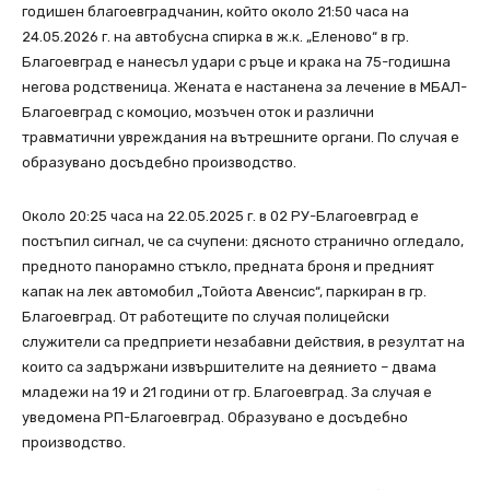
годишен благоевградчанин, който около 21:50 часа на
24.05.2026 г. на автобусна спирка в ж.к. „Еленово“ в гр.
Благоевград е нанесъл удари с ръце и крака на 75-годишна
негова родственица. Жената е настанена за лечение в МБАЛ-
Благоевград с комоцио, мозъчен оток и различни
травматични увреждания на вътрешните органи. По случая е
образувано досъдебно производство.
Около 20:25 часа на 22.05.2025 г. в 02 РУ-Благоевград е
постъпил сигнал, че са счупени: дясното странично огледало,
предното панорамно стъкло, предната броня и предният
капак на лек автомобил „Тойота Авенсис“, паркиран в гр.
Благоевград. От работещите по случая полицейски
служители са предприети незабавни действия, в резултат на
които са задържани извършителите на деянието – двама
младежи на 19 и 21 години от гр. Благоевград. За случая е
уведомена РП-Благоевград. Образувано е досъдебно
производство.