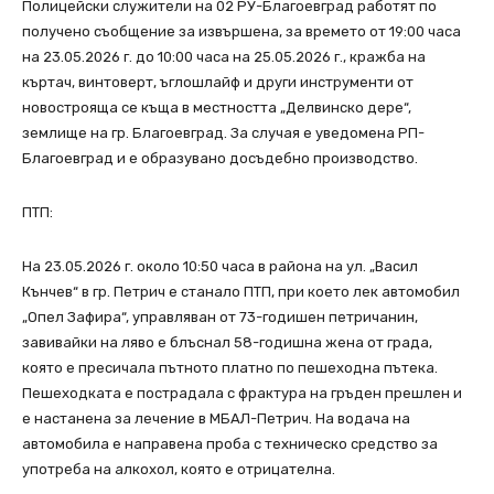
Полицейски служители на 02 РУ-Благоевград работят по
получено съобщение за извършена, за времето от 19:00 часа
на 23.05.2026 г. до 10:00 часа на 25.05.2026 г., кражба на
къртач, винтоверт, ъглошлайф и други инструменти от
новострояща се къща в местността „Делвинско дере“,
землище на гр. Благоевград. За случая е уведомена РП-
Благоевград и е образувано досъдебно производство.
ПТП:
На 23.05.2026 г. около 10:50 часа в района на ул. „Васил
Кънчев“ в гр. Петрич е станало ПТП, при което лек автомобил
„Опел Зафира“, управляван от 73-годишен петричанин,
завивайки на ляво е блъснал 58-годишна жена от града,
която е пресичала пътното платно по пешеходна пътека.
Пешеходката е пострадала с фрактура на гръден прешлен и
е настанена за лечение в МБАЛ-Петрич. На водача на
автомобила е направена проба с техническо средство за
употреба на алкохол, която е отрицателна.