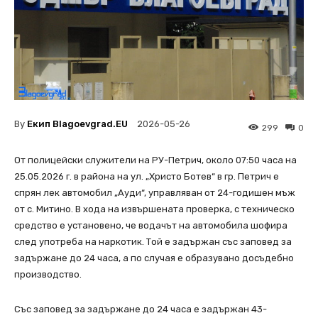
By
Екип Blagoevgrad.EU
2026-05-26
299
0
От полицейски служители на РУ-Петрич, около 07:50 часа на
25.05.2026 г. в района на ул. „Христо Ботев“ в гр. Петрич е
спрян лек автомобил „Ауди“, управляван от 24-годишен мъж
от с. Митино. В хода на извършената проверка, с техническо
средство е установено, че водачът на автомобила шофира
след употреба на наркотик. Той е задържан със заповед за
задържане до 24 часа, а по случая е образувано досъдебно
производство.
Със заповед за задържане до 24 часа е задържан 43-