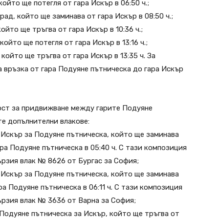
ойто ще потегля от гара Искър в 06:50 ч.;
ад, който ще заминава от гара Искър в 08:50 ч.;
йто ще тръгва от гара Искър в 10:36 ч.;
ойто ще потегля от гара Искър в 13:16 ч.;
който ще тръгва от гара Искър в 13:35 ч. За
а връзка от гара Подуяне пътническа до гара Искър
ост за придвижване между гарите Подуяне
те допълнителни влакове:
 Искър за Подуяне пътническа, който ще заминава
гара Подуяне пътническа в 05:40 ч. С тази композиция
ързия влак № 8626 от Бургас за София;
 Искър за Подуяне пътническа, който ще заминава
ара Подуяне пътническа в 06:11 ч. С тази композиция
ързия влак № 3636 от Варна за София;
Подуяне пътническа за Искър, който ще тръгва от