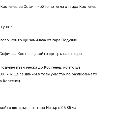
Костенец за София, който потегля от гара Костенец
ътуват:
лово, който ще заминава от гара Подуяне
София за Костенец, който ще тръгва от гара
 Подуяне пътническа до Костенец, който ще
:00 ч. и ще се движи в този участък по разписанието
а Костенец.
ойто ще тръгва от гара Искър в 06:35 ч.;