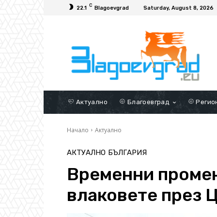
C
22.1
Blagoevgrad
Saturday, August 8, 2026
Актуално
Благоевград
Регио
Начало
Актуално
АКТУАЛНО
БЪЛГАРИЯ
Временни промен
влаковете през 