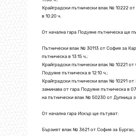
Крайградски пътнически влак № 10222 от 
в 10:20 ч.
От начална гара Подуяне пътническа ще п
Пътнически влак № 30113 от София за Кар
пътническа в 13:15 ч.;
Крайградски пътнически влак № 10221 от 
Подуяне пътническа в 12:10 ч.;
Крайградски пътнически влак № 10291 от
заминава от гара Подуяне пътническа в 07
на пътнически влак № 50230 от Дупница з
От начална гара Искър ще пътуват:
Бързият влак № 3621 от София за Бургас, к