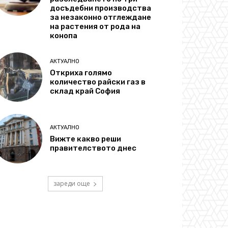
досъдебни производства
за незаконно отглеждане
на растения от рода на
конопа
АКТУАЛНО
Откриха голямо
количество райски газ в
склад край София
АКТУАЛНО
Вижте какво реши
правителството днес
зареди още