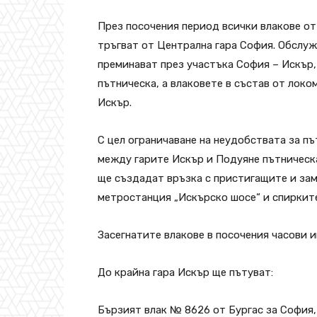
През посочения период всички влакове от
тръгват от Централна гара София. Обслу
преминават през участъка София – Искър,
пътническа, а влаковете в състав от локо
Искър.
С цел ограничаване на неудобствата за п
между гарите Искър и Подуяне пътническ
ще създадат връзка с пристигащите и за
метростанция „Искърско шосе“ и спирките
Засегнатите влакове в посочения часови и
До крайна гара Искър ще пътуват:
Бързият влак № 8626 от Бургас за София, к