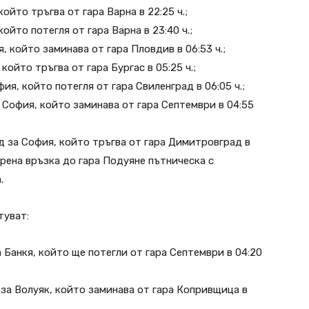
йто тръгва от гара Варна в 22:25 ч.;
йто потегля от гара Варна в 23:40 ч.;
 който заминава от гара Пловдив в 06:53 ч.;
ойто тръгва от гара Бургас в 05:25 ч.;
я, който потегля от гара Свиленград в 06:05 ч.;
 София, който заминава от гара Септември в 04:55
 за София, който тръгва от гара Димитровград в
урена връзка до гара Подуяне пътническа с
.
туват:
 Банкя, който ще потегли от гара Септември в 04:20
за Волуяк, който заминава от гара Копривщица в