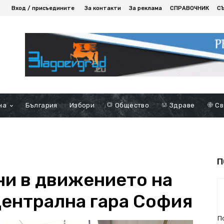
Вход / присъедините
За контакти
За реклама
СПРАВОЧНИК
С
на
България
Избори
Общество
Здраве
Св
П
и в движението на
Централна гара София
П