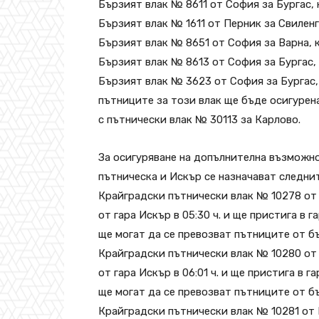
Бързият влак № 8611 от София за Бургас, к
Бързият влак № 1611 от Перник за Свиленгр
Бързият влак № 8651 от София за Варна, ко
Бързият влак № 8613 от София за Бургас, к
Бързият влак № 3623 от София за Бургас, 
пътниците за този влак ще бъде осигурен
с пътнически влак № 30113 за Карлово.
За осигуряване на допълнителна възможн
пътническа и Искър се назначават следни
Крайградски пътнически влак № 10278 от
от гара Искър в 05:30 ч. и ще пристига в 
ще могат да се превозват пътниците от б
Крайградски пътнически влак № 10280 от
от гара Искър в 06:01 ч. и ще пристига в г
ще могат да се превозват пътниците от б
Крайградски пътнически влак № 10281 от 