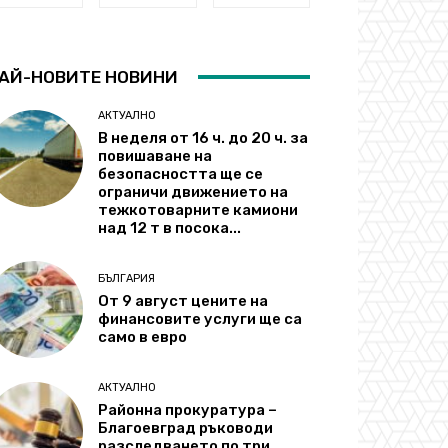
АЙ-НОВИТЕ НОВИНИ
АКТУАЛНО
В неделя от 16 ч. до 20 ч. за
повишаване на
безопасността ще се
ограничи движението на
тежкотоварните камиони
над 12 т в посока...
БЪЛГАРИЯ
От 9 август цените на
финансовите услуги ще са
само в евро
АКТУАЛНО
Районна прокуратура –
Благоевград ръководи
разследването по три