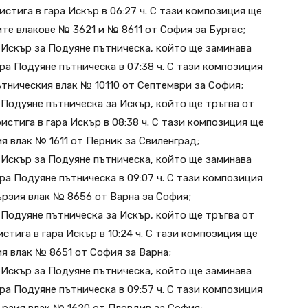
ристига в гара Искър в 06:27 ч. С тази композиция ще
ите влакове № 3621 и № 8611 от София за Бургас;
 Искър за Подуяне пътническа, който ще заминава
гара Подуяне пътническа в 07:38 ч. С тази композиция
ътническия влак № 10110 от Септември за София;
Подуяне пътническа за Искър, който ще тръгва от
ристига в гара Искър в 08:38 ч. С тази композиция ще
я влак № 1611 от Перник за Свиленград;
 Искър за Подуяне пътническа, който ще заминава
гара Подуяне пътническа в 09:07 ч. С тази композиция
ързия влак № 8656 от Варна за София;
Подуяне пътническа за Искър, който ще тръгва от
истига в гара Искър в 10:24 ч. С тази композиция ще
ия влак № 8651 от София за Варна;
 Искър за Подуяне пътническа, който ще заминава
гара Подуяне пътническа в 09:57 ч. С тази композиция
ързия влак № 1620 от Пловдив за София;