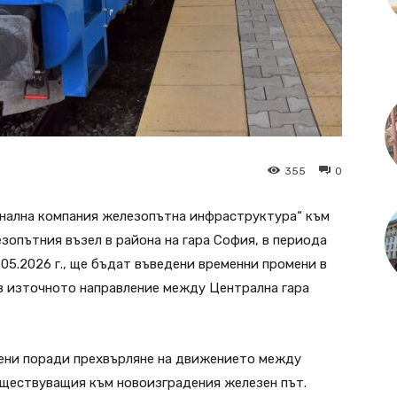
355
0
онална компания железопътна инфраструктура“ към
зопътния възел в района на гара София, в периода
 31.05.2026 г., ще бъдат въведени временни промени в
в източното направление между Централна гара
ени поради прехвърляне на движението между
ъществуващия към новоизградения железен път.