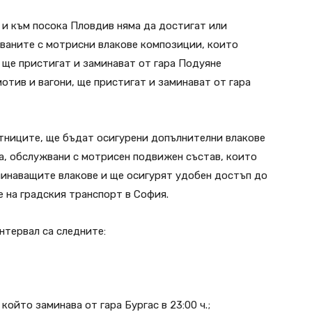
 и към посока Пловдив няма да достигат или
жваните с мотрисни влакове композиции, които
 ще пристигат и заминават от гара Подуяне
мотив и вагони, ще пристигат и заминават от гара
ътниците, ще бъдат осигурени допълнителни влакове
а, обслужвани с мотрисен подвижен състав, които
минаващите влакове и ще осигурят удобен достъп до
 на градския транспорт в София.
нтервал са следните:
ойто заминава от гара Бургас в 23:00 ч.;