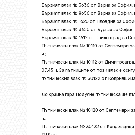
Бързият влак № 3636 от Варна за София, ко
Бързият влак № 8656 от Варна за София, ко
Бързият влак № 1620 от Пловдив за София,
Бързият влак № 3620 от Бургас за София, к
Бързият влак № 1612 от Свиленград за Софи
Пътнически влак № 10110 от Септември за
ч.;
Пътнически влак № 10112 от Димитровград
07:45 ч. За пътниците от този влак е осиг
пътническия влак № 30122 от Копривщица
До крайна гара Подуяне пътническа ще пъ
Пътнически влак № 10120 от Септември за
ч.;
Пътнически влак № 30122 от Копривщица 
11:00 ч.;