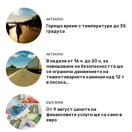
АКТУАЛНО
Горещо време с температури до 35
градуса
АКТУАЛНО
В неделя от 16 ч. до 20 ч. за
повишаване на безопасността ще
се ограничи движението на
тежкотоварните камиони над 12 т
в посока...
БЪЛГАРИЯ
От 9 август цените на
финансовите услуги ще са само в
евро