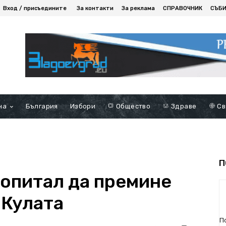
Вход / присъедините
За контакти
За реклама
СПРАВОЧНИК
СЪБ
на
България
Избори
Общество
Здраве
Св
П
 опитал да премине
-Кулата
П