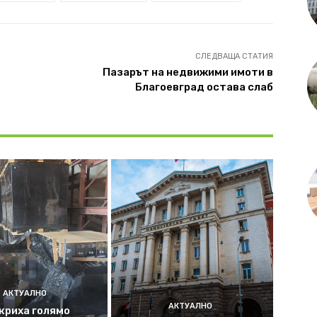
СЛЕДВАЩА СТАТИЯ
Пазарът на недвижими имоти в
Благоевград остава слаб
АКТУАЛНО
АКТУАЛНО
криха голямо