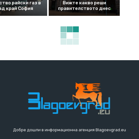
ство райски газ в
Вижте какво реши
ад край София
правителството днес
Добре дошли в информационна агенция Blagoevgrad.eu