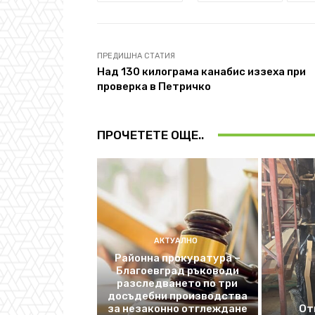
ПРЕДИШНА СТАТИЯ
Над 130 килограма канабис иззеха при
проверка в Петричко
ПРОЧЕТЕТЕ ОЩЕ..
АКТУАЛНО
Районна прокуратура –
Благоевград ръководи
разследването по три
досъдебни производства
за незаконно отглеждане
От