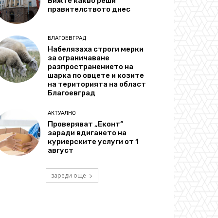
Вижте какво реши
правителството днес
БЛАГОЕВГРАД
Набелязаха строги мерки
за ограничаване
разпространението на
шарка по овцете и козите
на територията на област
Благоевград
АКТУАЛНО
Проверяват „Еконт“
заради вдигането на
куриерските услуги от 1
август
зареди още