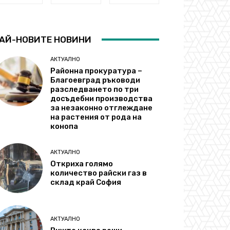
АЙ-НОВИТЕ НОВИНИ
АКТУАЛНО
Районна прокуратура –
Благоевград ръководи
разследването по три
досъдебни производства
за незаконно отглеждане
на растения от рода на
конопа
АКТУАЛНО
Откриха голямо
количество райски газ в
склад край София
АКТУАЛНО