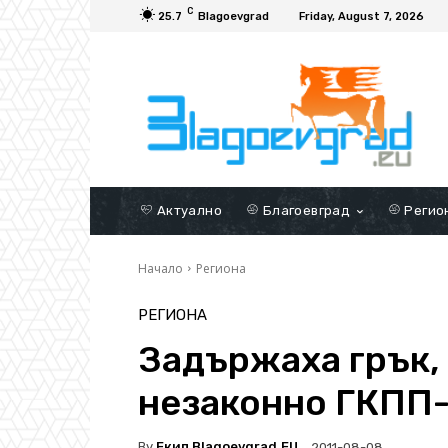
C
25.7
Blagoevgrad
Friday, August 7, 2026
Актуално
Благоевград
Регио
Начало
Региона
РЕГИОНА
Задържаха грък,
незаконно ГКПП
By
Екип Blagoevgrad.EU
2011-08-08