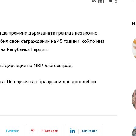
358
0
Н
л да премине държавната граница незаконно,
обил свой съгражданин на 45 години, който има
 на Република Гърция.
на дирекция на МВР Благоевград.
са. По случая са образувани две досъдебни
Twitter
Pinterest
Linkedin