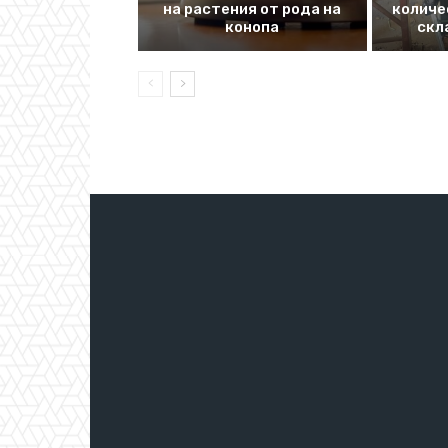
на растения от рода на
количе
конопа
скл