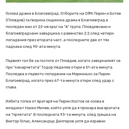
Голова драма в Благоевград. Отборите на OФК Пирин и Ботев
(Пловдив) сътвориха същинска драма в Благоевград в
последен мач от 22-ия кръг на “А” група. Пловдивчани и
благоевградчани завършиха с равенство 2:2 след четири
попадения през втората част, а последните две от тях
паднаха след 90-ата минута.
Първият гол бе за гостите от Пловдив, когато завърналият се
при “канарчетата” Тодор Неделев откри в 51-ата минута.
Последва и първото попадение на Маркиньос за Пирин
Благоевград, когато през 67-та минута откри след удар с
глава.
Избита топка от вратаря на Пирин Костов се озова в
младокът Наско Милев, който успя да я прокара във вратата
на “прлетата”. В последната 93-та минута, след грешка на
Виктор Голас, Александър Дюлгеров успя да изравни