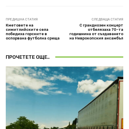
ПРЕДИШНА СТАТИЯ
СЛЕДВАЩА СТАТИЯ
Кметовете на
С грандиозен концерт
симитлийските села
отбелязаха 70-та
победиха горските в
годишнина от създаването
оспорвана футболна среща
на Неврокопския ансамбъл
ПРОЧЕТЕТЕ ОЩЕ..