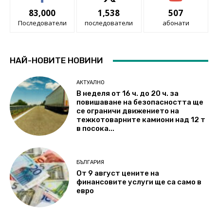
83,000
1,538
507
Последователи
последователи
абонати
НАЙ-НОВИТЕ НОВИНИ
АКТУАЛНО
В неделя от 16 ч. до 20 ч. за
повишаване на безопасността ще
се ограничи движението на
тежкотоварните камиони над 12 т
в посока...
БЪЛГАРИЯ
От 9 август цените на
финансовите услуги ще са само в
евро