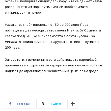
охрана и полицията следят дали каруците се движат извън
разрешените им маршрути, имат ли необходимата
сигнализация и номер.
Налагат се глоби вариращи от 50 до 200 лева. През
последните два месеца са съставени 14 акта. От Общината
казаха пред БНТ, че събираемостта е почти нулева – за
миналата година само един нарушител е платил сумата от
200 лева.
Затова готвят изменения в сега действащата наредба. С
промяна на маршрутите за каруците и нови високи глоби се
надяват да ограничат движението им в центъра на града.
Facebook
Twitter