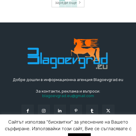
зареди още
Добре дошли в информационна агенция Blagoevgrad.eu
За контакти, реклама и въпроси:
blagoevgrad.eu@gmail.com
Сайтът използва "бисквитки" за улеснение на Вашето
сърфиране. Използвайки този сайт, Вие се съгласявате с