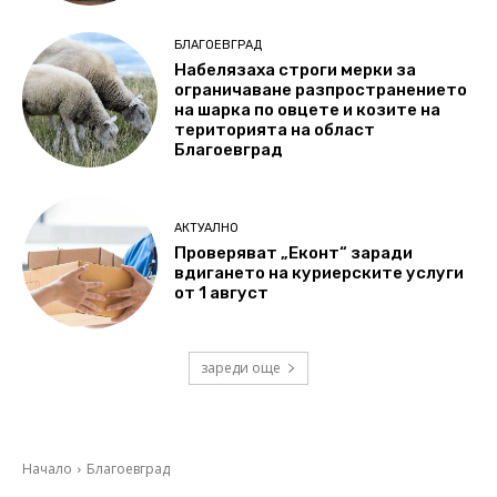
БЛАГОЕВГРАД
Набелязаха строги мерки за
ограничаване разпространението
на шарка по овцете и козите на
територията на област
Благоевград
АКТУАЛНО
Проверяват „Еконт“ заради
вдигането на куриерските услуги
от 1 август
зареди още