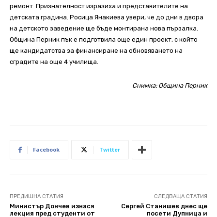
ремонт. Признателност изразиха и представителите на
детската градина. Росица Янакиева увери, че до дни в двора
на детското заведение ще бъде монтирана нова пързалка.
Община Перник пък е подготвила още един проект, с който
ще кандидатства за финансиране на обновяването на
сградите на още 4 училища.
Снимка: Община Перник
Facebook
Twitter
ПРЕДИШНА СТАТИЯ
СЛЕДВАЩА СТАТИЯ
Министър Дончев изнася
Сергей Станишев днес ще
лекция пред студенти от
посети Дупница и