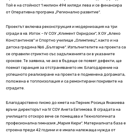
Той е на стойност 1 милион 494 хиляди лева и се финансира
от Оперативна програма „Регионално развитие“.
Проектът включва реконструкция и модернизация на три
сгради в кв. Изток – ІV СОУ „Климент Охридски“, Х ОУ „Алеко
Константинов“ и Спортно училище „Олимпиец“, както и на
детска градина №6 „Българче“. Изпълнителите на проекта са
се справили стриктно със задълженията си в указаните
срокове. Те заявиха, че ако в бъдеще се появят дефекти, ще
поемат гаранция за отстраняването им. Благодарение на
успешното реализиране на проекта е подменена дограмата,
положена е топлоизолация и са ремонтирани покривите на
сградите.
Благодарствено писмо до кмета на Перник Росица Янакиева
връчи директорът на ІV СОУ Анета Евтимова. В сградата на
училището отскоро вече се помещава и Технологичната
професионална гимназия „Мария Кюри“. Материалната база е
строена преди 42 години и е имала належаща нужда от