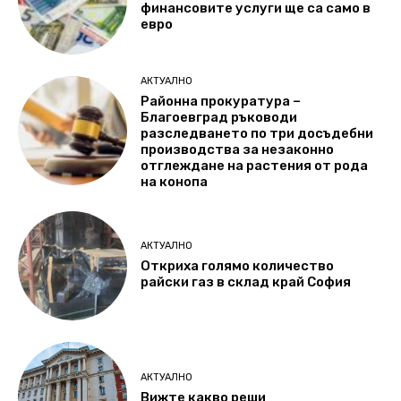
финансовите услуги ще са само в
евро
АКТУАЛНО
Районна прокуратура –
Благоевград ръководи
разследването по три досъдебни
производства за незаконно
отглеждане на растения от рода
на конопа
АКТУАЛНО
Откриха голямо количество
райски газ в склад край София
АКТУАЛНО
Вижте какво реши