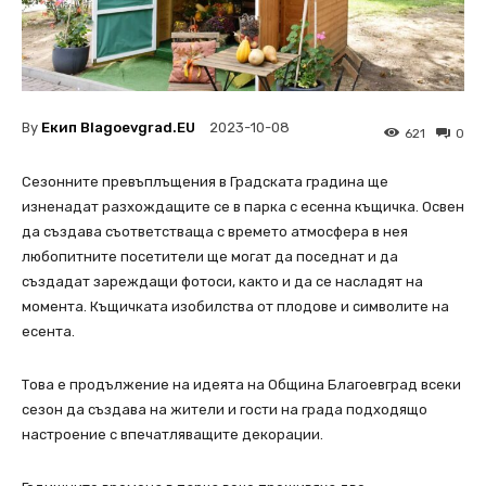
By
Екип Blagoevgrad.EU
2023-10-08
621
0
Сезонните превъплъщения в Градската градина ще
изненадат разхождащите се в парка с есенна къщичка. Освен
да създава съответстваща с времето атмосфера в нея
любопитните посетители ще могат да поседнат и да
създадат зареждащи фотоси, както и да се насладят на
момента. Къщичката изобилства от плодове и символите на
есента.
Това е продължение на идеята на Община Благоевград всеки
сезон да създава на жители и гости на града подходящо
настроение с впечатляващите декорации.