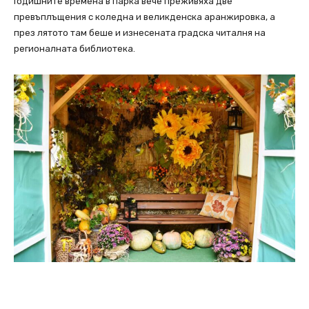
Годишните времена в парка вече преживяха две
превъплъщения с коледна и великденска аранжировка, а
през лятото там беше и изнесената градска читалня на
регионалната библиотека.