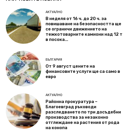
АКТУАЛНО
В неделя от 16 ч. до 20 ч. за
повишаване на безопасността ще
се ограничи движението на
тежкотоварните камиони над 12 т
в посока...
БЪЛГАРИЯ
От 9 август цените на
финансовите услуги ще са само в
евро
АКТУАЛНО
Районна прокуратура –
Благоевград ръководи
разследването по три досъдебни
производства за незаконно
отглеждане на растения от рода
на конопа