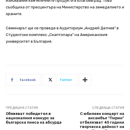
изисквания към млечните продукти в Благоевград. Това
съобщиха от пресцентъра на Министерство на земеделието и
храните.
Семинарът ще се проведе в Аудиториум „Андрей Делчев” в
Студентски комплекс „Скаптопара” на Американския
университет в България.
Facebook
Twitter
ПРЕДИШНА СТАТИЯ
СЛЕДВАЩА СТАТИЯ
Обявяват победител в
С юбилеен концерт на
националния конкурс за
ансамбъл “Пирин”
българска пиеса на абсурда
отбелязват 45 години
творческа дейност на