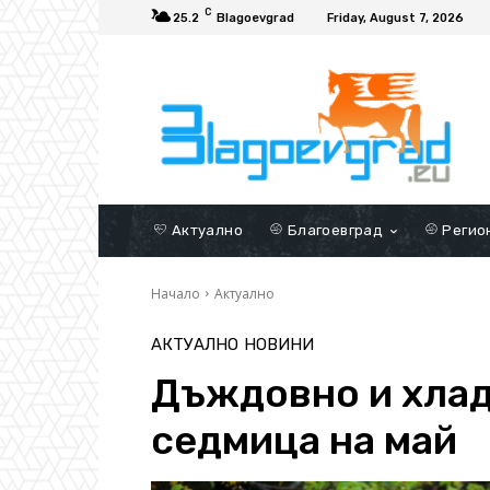
C
25.2
Blagoevgrad
Friday, August 7, 2026
Актуално
Благоевград
Регио
Начало
Актуално
АКТУАЛНО
НОВИНИ
Дъждовно и хлад
седмица на май