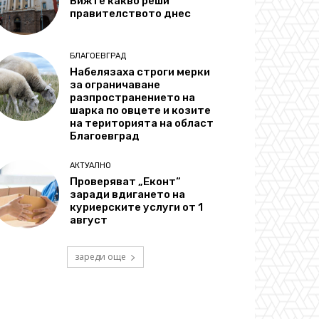
Вижте какво реши
правителството днес
БЛАГОЕВГРАД
Набелязаха строги мерки
за ограничаване
разпространението на
шарка по овцете и козите
на територията на област
Благоевград
АКТУАЛНО
Проверяват „Еконт“
заради вдигането на
куриерските услуги от 1
август
зареди още