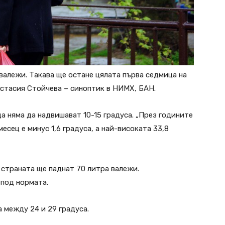
валежи. Такава ще остане цялата първа седмица на
астасия Стойчева – синоптик в НИМХ, БАН.
а няма да надвишават 10-15 градуса. „През годините
есец е минус 1,6 градуса, а най-високата 33,8
 страната ще паднат 70 литра валежи.
 под нормата.
 между 24 и 29 градуса.