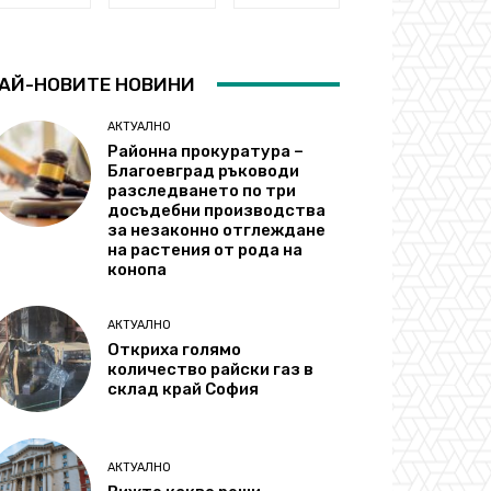
АЙ-НОВИТЕ НОВИНИ
АКТУАЛНО
Районна прокуратура –
Благоевград ръководи
разследването по три
досъдебни производства
за незаконно отглеждане
на растения от рода на
конопа
АКТУАЛНО
Откриха голямо
количество райски газ в
склад край София
АКТУАЛНО