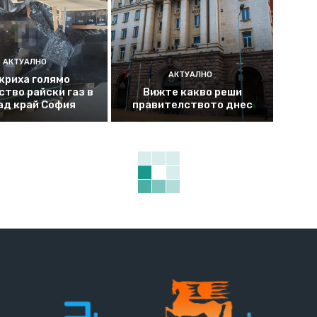
АКТУАЛНО
АКТУАЛНО
криха голямо
ство райски газ в
Вижте какво реши
ад край София
правителството днес