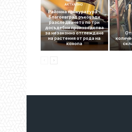
АКТУАЛНО
Районна прокуратура –
Благоевград ръководи
разследването по три
досъдебни производства
за незаконно отглеждане
От
на растения от рода на
количе
конопа
скл