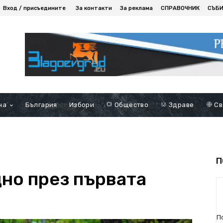
Вход / присъедините
За контакти
За реклама
СПРАВОЧНИК
СЪБ
на
България
Избори
Общество
Здраве
Св
П
но през първата
П