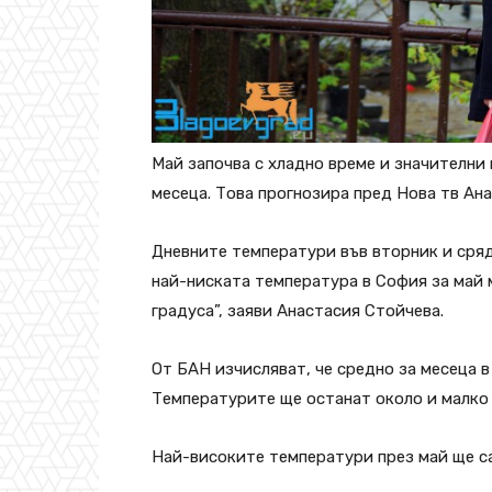
Май започва с хладно време и значителни 
месеца. Това прогнозира пред Нова тв Ан
Дневните температури във вторник и сряд
най-ниската температура в София за май м
градуса”, заяви Анастасия Стойчева.
От БАН изчисляват, че средно за месеца в
Температурите ще останат около и малко
Най-високите температури през май ще са