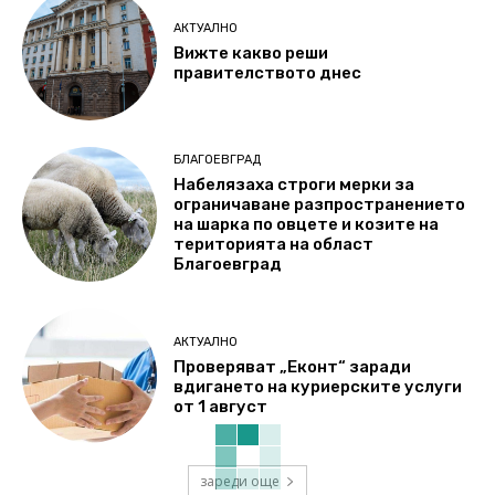
АКТУАЛНО
Вижте какво реши
правителството днес
БЛАГОЕВГРАД
Набелязаха строги мерки за
ограничаване разпространението
на шарка по овцете и козите на
територията на област
Благоевград
АКТУАЛНО
Проверяват „Еконт“ заради
вдигането на куриерските услуги
от 1 август
зареди още