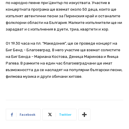
по народно пеене при Център по изкуствата. Участие в
концертната програма ще вземат около 50 деца, които ще
изпълнят автентични песни за Пиринския край и останалите
фолклорни области на България. Малките изпълнители ще ни
зарадват и с изпълнения в дуети, триа, квартети и хор.
От 19.30 часа на пл. “Македония”, ще се проведе концерт на
Биг Бенд – Благоевград. В него участие ще вземат солистите
на Биг Бенда – Мариана Костова, Деница Маринова и Яница
Рагева. В рамките на един час благоевградчани ще имат
възможността да се насладят на популярни български песни,
филмова музика и други обичани хитове.
Facebook
Twitter