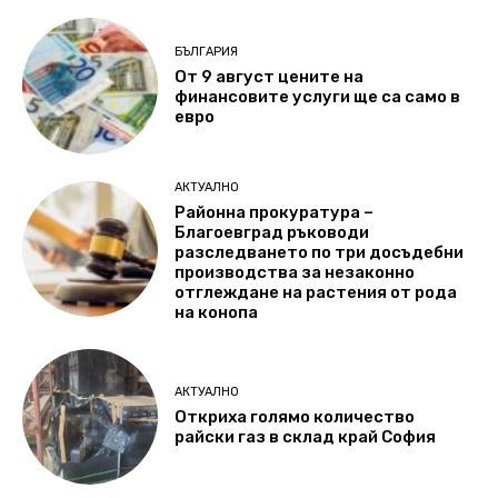
БЪЛГАРИЯ
От 9 август цените на
финансовите услуги ще са само в
евро
АКТУАЛНО
Районна прокуратура –
Благоевград ръководи
разследването по три досъдебни
производства за незаконно
отглеждане на растения от рода
на конопа
АКТУАЛНО
Откриха голямо количество
райски газ в склад край София