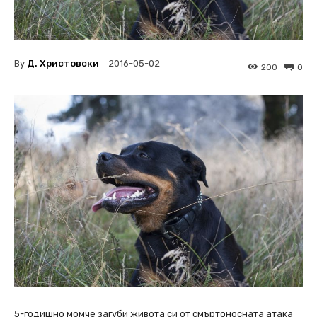
By
Д. Христовски
2016-05-02
200
0
5-годишно момче загуби живота си от смъртоносната атака