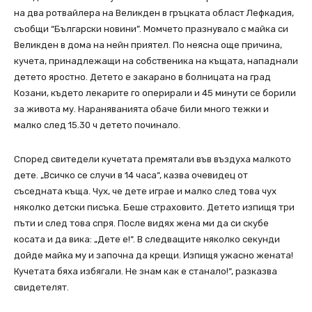
на два ротвайлера на Великден в гръцката област Лефкадия,
съобщи “Български новини”. Момчето празнувало с майка си
Великден в дома на нейн приятел. По неясна още причина,
кучета, принадлежащи на собственика на къщата, нападнали
детето яростно. Детето е закарано в болницата на град
Козани, където лекарите го оперирали и 45 минути се борили
за живота му. Нараняванията обаче били много тежки и
малко след 15.30 ч детето починало.
Според свитедели кучетата премятали във въздуха малкото
дете. „Всичко се случи в 14 часа“, казва очевидец от
съседната къща. Чух, че дете играе и малко след това чух
няколко детски писъка. Беше страховито. Детето изпищя три
пъти и след това спря. После видях жена ми да си скубе
косата и да вика: „Дете е!“. В следващите няколко секунди
дойде майка му и започна да крещи. Изпищя ужасно жената!
Кучетата бяха избягали. Не знам как е станало!“, разказва
свидетелят.