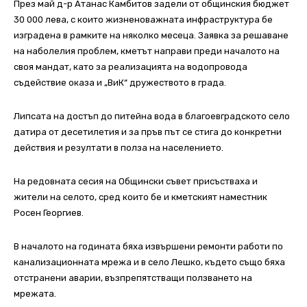
През май д-р Атанас Камбитов задели от общинския бюджет
30 000 лева, с които жизненоважната инфраструктура бе
изградена в рамките на няколко месеца. Заявка за решаване
на наболелия проблем, кметът направи преди началото на
своя мандат, като за реализацията на водопровода
съдействие оказа и „ВиК“ дружеството в града.
Липсата на достъп до питейна вода в благоевградското село
датира от десетилетия и за пръв път се стига до конкретни
действия и резултати в полза на населението.
На редовната сесия на Общински съвет присъстваха и
жители на селото, сред които бе и кметският наместник
Росен Георгиев.
В началото на годината бяха извършени ремонти работи по
канализационната мрежа и в село Лешко, където също бяха
отстранени аварии, възпрепятстващи ползването на
мрежата.