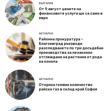
БЪЛГАРИЯ
От 9 август цените на
финансовите услуги ще са само в
евро
АКТУАЛНО
Районна прокуратура –
Благоевград ръководи
разследването по три досъдебни
производства за незаконно
отглеждане на растения от рода
на конопа
АКТУАЛНО
Откриха голямо количество
райски газ в склад край София