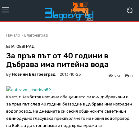
Начало
Благоевград
БЛАГОЕВГРАД
За пръв път от 40 години в
Дъбрава има питейна вода
By
Новини Благоевград
2013-10-25
250
0
Кметът Камбитов изпълни обещанието си към дъбравчани и
за пръв път след 40 години безводие в Дъбрава има изграден
водопровод. На днешната си сесия общинските съветници
единодушно гласуваха прехвърлянето на новия водопровод
на ВиК, за да стопанисва и поддържа мрежата.