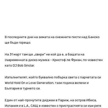
В последните дни на зимата на снежните писти над Банско
ще бъде горещо.
На 31 март там ще „свири” не кой да е, а бащата на
съвременната диско музика – Кристоф ле Фриан, по-известен
като DJ Bob Sinclar.
Изпълнителят, който буквално побърка света с парчетата си
World Hold On и Love Generation, тази година включи и
България в турнето си.
Един от най-прочутите диджеи в Париж, на остров Ибиса,
Испания и в L.A., САЩ e известен с пристрастията си към реге