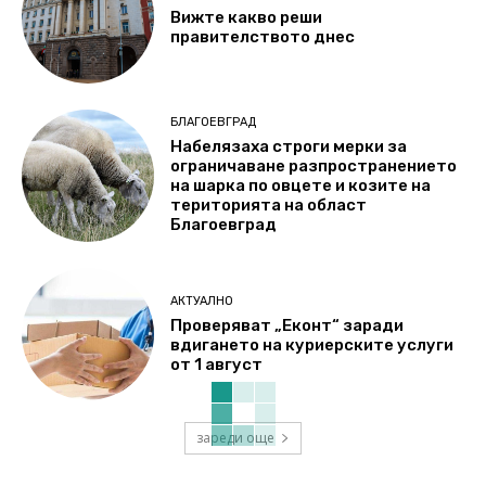
Вижте какво реши
правителството днес
БЛАГОЕВГРАД
Набелязаха строги мерки за
ограничаване разпространението
на шарка по овцете и козите на
територията на област
Благоевград
АКТУАЛНО
Проверяват „Еконт“ заради
вдигането на куриерските услуги
от 1 август
зареди още