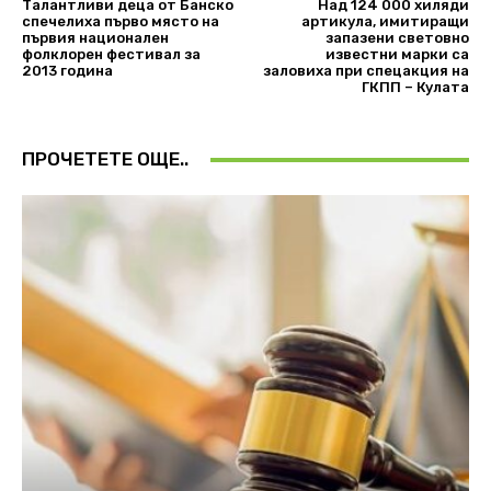
Талантливи деца от Банско
Над 124 000 хиляди
спечелиха първо място на
артикула, имитиращи
първия национален
запазени световно
фолклорен фестивал за
известни марки са
2013 година
заловиха при спецакция на
ГКПП – Кулата
ПРОЧЕТЕТЕ ОЩЕ..