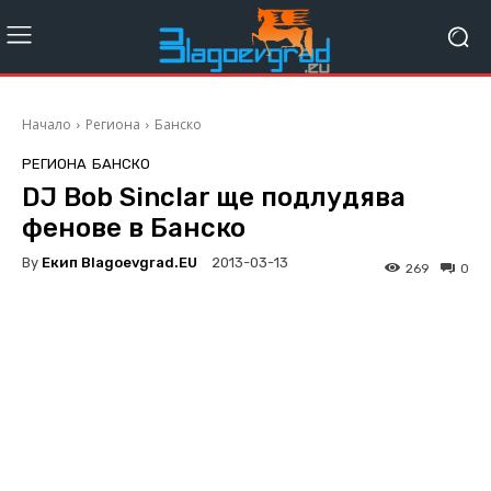
Начало
Региона
Банско
РЕГИОНА
БАНСКО
DJ Bob Sinclar ще подлудява
фенове в Банско
By
Екип Blagoevgrad.EU
2013-03-13
269
0