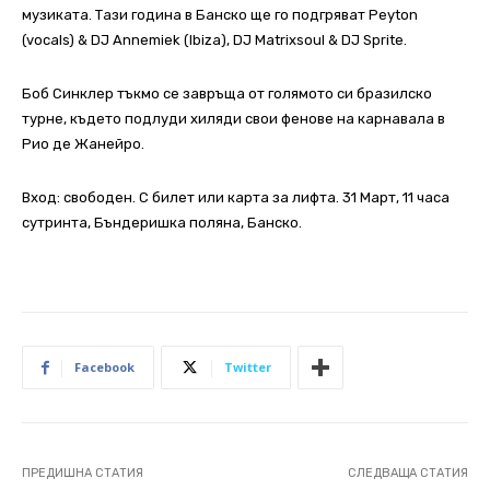
музиката. Тази година в Банско ще го подгряват Peyton
(vocals) & DJ Annemiek (Ibiza), DJ Matrixsoul & DJ Sprite.
Боб Синклер тъкмо се завръща от голямото си бразилско
турне, където подлуди хиляди свои фенове на карнавала в
Рио де Жанейро.
Вход: свободен. С билет или карта за лифта. 31 Март, 11 часа
сутринта, Бъндеришка поляна, Банско.
Facebook
Twitter
ПРЕДИШНА СТАТИЯ
СЛЕДВАЩА СТАТИЯ