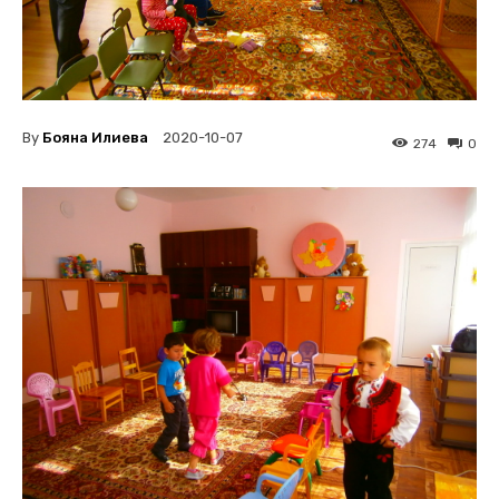
By
Бояна Илиева
2020-10-07
274
0