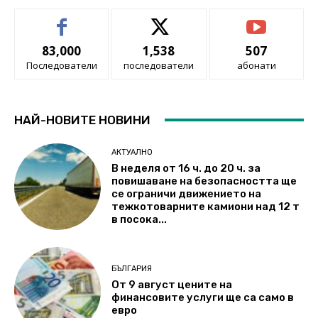
83,000
1,538
507
Последователи
последователи
абонати
НАЙ-НОВИТЕ НОВИНИ
АКТУАЛНО
В неделя от 16 ч. до 20 ч. за
повишаване на безопасността ще
се ограничи движението на
тежкотоварните камиони над 12 т
в посока...
БЪЛГАРИЯ
От 9 август цените на
финансовите услуги ще са само в
евро