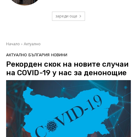
зареди още