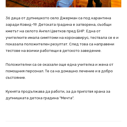
36 деца от дупнишкото село Джерман са под карантина
заради Ковид-19. Детската градина е затворена, съобщи
кметът на селото Ангел Цветков пред БНР. Една от
учителките имала симптоми на коронавирус, тествала се е и
показала положителен резултат. След това са направени
тестове на всички работещи в детското заведение.
Положителни са се оказали още една учителка и жена от
помощния персонал. Те са на домашно лечение и в добро
състояние.
Кухнята продължава да работи, за да приготвя храна за
дупнишката детска градина “Мечта”.